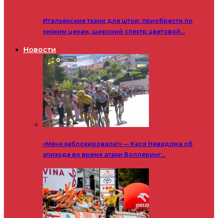
Итальянские ткани для штор: приобрести по
низким ценам, широкий спектр цветовой…
Новости
«Меня заблокировали!» — Кася Невядома об
эпизоде во время атаки Воллеринг…