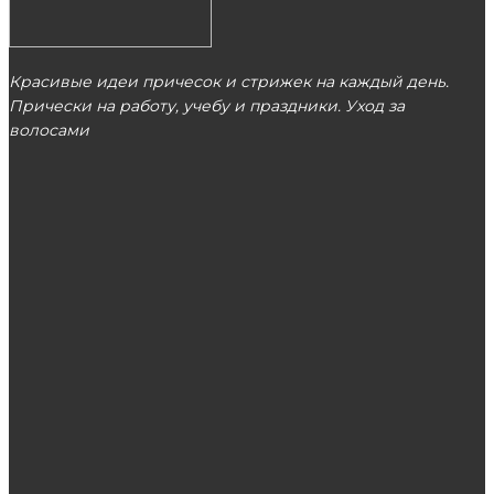
Красивые идеи причесок и стрижек на каждый день.
Прически на работу, учебу и праздники. Уход за
волосами
МОСКВА
ЭТО ПОПУЛЯРНО
Каким критериям должен отвечать клей для
наращивания ресниц?
Мысли материализуются