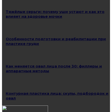
Тяжёлые серьги: почему уши устают и как это
влияет на здоровье мочки
Особенности подготовки и реабилитации при
пластике груди
Как меняется овал лица после 30: филлеры и
аппаратные методы
Контурная пластика лица: скулы, подбородок и
овал