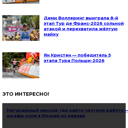
Деми Воллеринг выиграла 8-й
этап Тур де Франс-2026 сольной
атакой и перехватила жёлтую
майку
Ян Кристен — победитель 5
этапа Тура Польши-2026
ЭТО ИНТЕРЕСНО!
Натуральный массив: где найти честную работу 
шкафы-купе в Москве из дерева