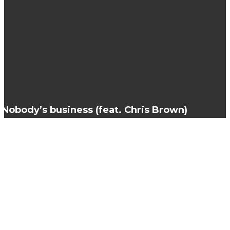
В чем главные преимущества промокодов?
ГАГАТ камень: защита от сглаза и порчи
Nobody’s business (feat. Chris Brown)