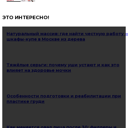
ЭТО ИНТЕРЕСНО!
Натуральный массив: где найти честную работу 
шкафы-купе в Москве из дерева
Тяжёлые серьги: почему уши устают и как это
влияет на здоровье мочки
Особенности подготовки и реабилитации при
пластике груди
Как меняется овал лица после 30: филлеры и