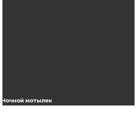
Масло семян черного тмина — ценный для
волос источник силы и красоты
Плюсы и специфика косметического
средства Карепрост
Самые модные свадебные прически 2017
Ночной мотылек