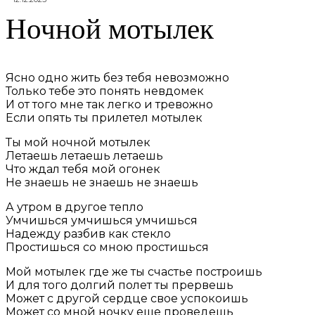
Ночной мотылек
Ясно одно жить без тебя невозможно
Только тебе это понять невдомек
И от того мне так легко и тревожно
Если опять ты прилетел мотылек
Ты мой ночной мотылек
Летаешь летаешь летаешь
Что ждал тебя мой огонек
Не знаешь не знаешь не знаешь
А утром в другое тепло
Умчишься умчишься умчишься
Надежду разбив как стекло
Простишься со мною простишься
Мой мотылек где же ты счастье построишь
И для того долгий полет ты прервешь
Может с другой сердце свое успокоишь
Может со мной ночку еще проведешь