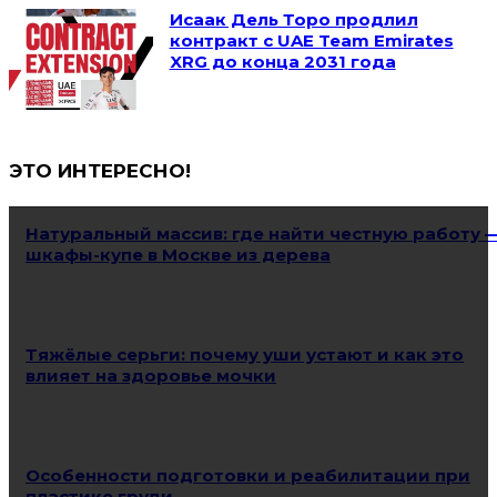
Исаак Дель Торо продлил
контракт с UAE Team Emirates
XRG до конца 2031 года
ЭТО ИНТЕРЕСНО!
Натуральный массив: где найти честную работу 
шкафы-купе в Москве из дерева
Тяжёлые серьги: почему уши устают и как это
влияет на здоровье мочки
Особенности подготовки и реабилитации при
пластике груди