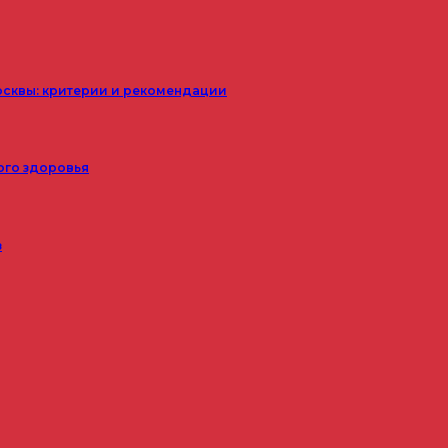
осквы: критерии и рекомендации
ого здоровья
з