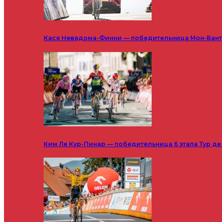
Кася Невядома-Финни — победительница Мон-Ванту
Ким Ле Кур-Пинар — победительница 6 этапа Тур д