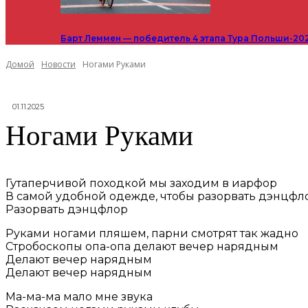
Барт Леммен — победитель 4 этапа Тура Польши-20
Домой
Новости
Ногами Руками
01.11.2025
Ногами Руками
Гутаперчивой походкой мы заходим в иарфор
В самой удобной одежде, чтобы разорвать дэнцфл
Разорвать дэнцфлор
Руками ногами пляшем, парни смотрят так жадно
Стробоскопы опа-опа делают вечер нарядным
Делают вечер нарядным
Делают вечер нарядным
Ма-ма-ма мало мне звука