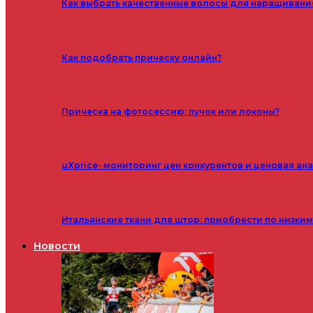
Как выбрать качественные волосы для наращивани
Как подобрать прическу онлайн?
Прическа на фотосессию: пучок или локоны?
uXprice- мониторинг цен конкурентов и ценовая ан
Итальянские ткани для штор: приобрести по низки
Новости