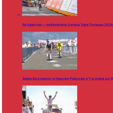
Ян Кристен — победитель 5 этапа Тура Польши-2026
Деми Воллеринг и Марлен Ройссер о 7-м этапе до М