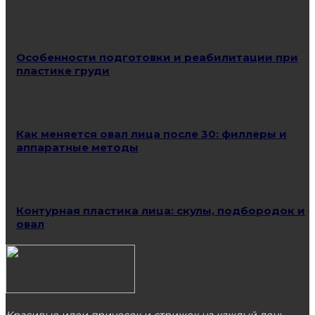
Особенности подготовки и реабилитации при
пластике груди
Как меняется овал лица после 30: филлеры и
аппаратные методы
Контурная пластика лица: скулы, подбородок и
овал
Красивые идеи причесок и стрижек на каждый день.