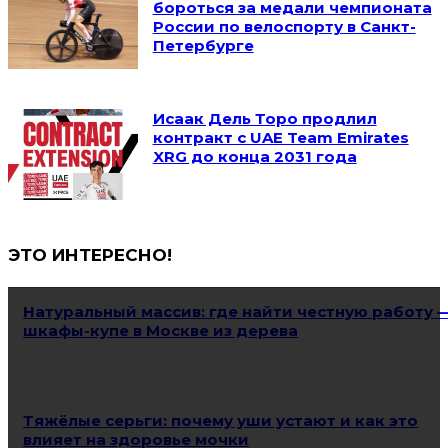
бороться за медали чемпионата
России по велоспорту в Санкт-
Петербурге
Исаак Дель Торо продлил
контракт с UAE Team Emirates
XRG до конца 2031 года
ЭТО ИНТЕРЕСНО!
Натуральный массив: где найти честную работу 
шкафы-купе в Москве из дерева
Тяжёлые серьги: почему уши устают и как это
влияет на здоровье мочки