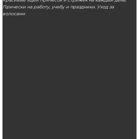
Прически на работу, учебу и праздники. Уход за
волосами
МОСКВА
ЭТО ПОПУЛЯРНО
Как отрастить длинные волосы – секрет
растущей Луны
Ремонт iPhone: частые неисправности
Главные требования к профессиональной