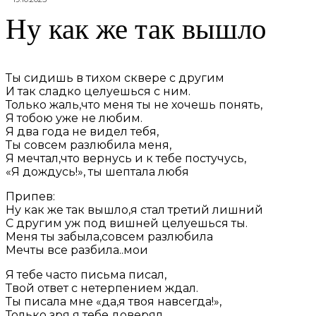
Ну как же так вышло
Ты сидишь в тихом сквере с другим
И так сладко целуешься с ним.
Только жаль,что меня ты не хочешь понять,
Я тобою уже не любим.
Я два года не видел тебя,
Ты совсем разлюбила меня,
Я мечтал,что вернусь и к тебе постучусь,
«Я дождусь!», ты шептала любя
Припев:
Ну как же так вышло,я стал третий лишний
С другим уж под вишней целуешься ты.
Меня ты забыла,совсем разлюбила
Мечты все разбила..мои
Я тебе часто письма писал,
Твой ответ с нетерпением ждал.
Ты писала мне «да,я твоя навсегда!»,
Только зря я тебе доверял