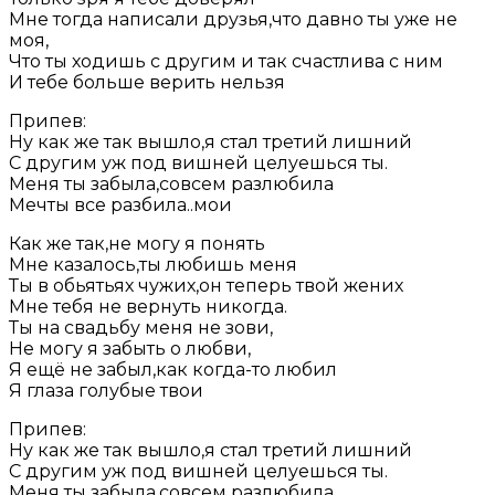
Мне тогда написали друзья,что давно ты уже не
моя,
Что ты ходишь с другим и так счастлива с ним
И тебе больше верить нельзя
Припев:
Ну как же так вышло,я стал третий лишний
С другим уж под вишней целуешься ты.
Меня ты забыла,совсем разлюбила
Мечты все разбила..мои
Как же так,не могу я понять
Мне казалось,ты любишь меня
Ты в обьятьях чужих,он теперь твой жених
Мне тебя не вернуть никогда.
Ты на свадьбу меня не зови,
Не могу я забыть о любви,
Я ещё не забыл,как когда-то любил
Я глаза голубые твои
Припев:
Ну как же так вышло,я стал третий лишний
С другим уж под вишней целуешься ты.
Меня ты забыла,совсем разлюбила