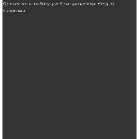
Прически на работу, учебу и праздники. Уход за
волосами
МОСКВА
ЭТО ПОПУЛЯРНО
Маски-балаклавы: разновидности и из чего
изготавливают
Насколько полезна израильская косметика?
Рассылка в WhatsApp: правила и