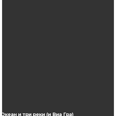
инструменты
ЭТО ИНТЕРЕСНО
Фракционная мезотерапия в косметологии
Лучшие беговые дорожки: чем отличаются,
как выбрать
Спортивная гимнастика для мальчиков —
виды, категории
Океан и три реки (и Виа Гра)