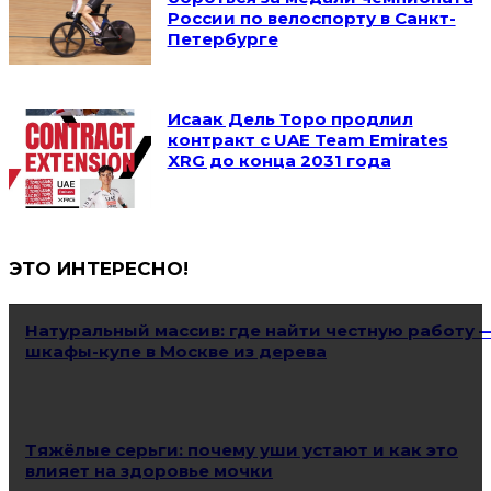
России по велоспорту в Санкт-
Петербурге
Исаак Дель Торо продлил
контракт с UAE Team Emirates
XRG до конца 2031 года
ЭТО ИНТЕРЕСНО!
Натуральный массив: где найти честную работу 
шкафы-купе в Москве из дерева
Тяжёлые серьги: почему уши устают и как это
влияет на здоровье мочки