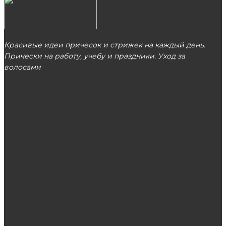
Красивые идеи причесок и стрижек на каждый день.
Прически на работу, учебу и праздники. Уход за
волосами
МОСКВА
ЭТО ПОПУЛЯРНО
Женская обувь и её виды
Веб-разработка сайтов: этапы работы,
стоимость услуг