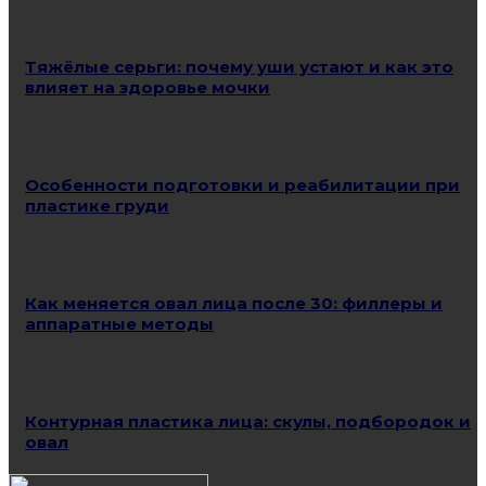
Тяжёлые серьги: почему уши устают и как это
влияет на здоровье мочки
Особенности подготовки и реабилитации при
пластике груди
Как меняется овал лица после 30: филлеры и
аппаратные методы
Контурная пластика лица: скулы, подбородок и
овал