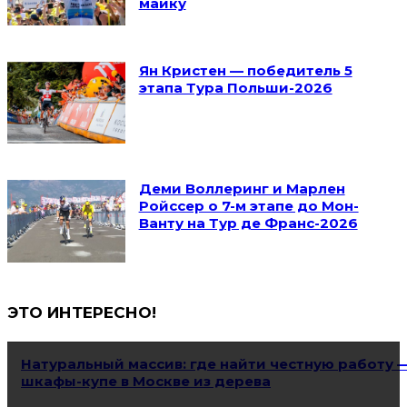
майку
Ян Кристен — победитель 5
этапа Тура Польши-2026
Деми Воллеринг и Марлен
Ройссер о 7-м этапе до Мон-
Ванту на Тур де Франс-2026
ЭТО ИНТЕРЕСНО!
Натуральный массив: где найти честную работу 
шкафы-купе в Москве из дерева