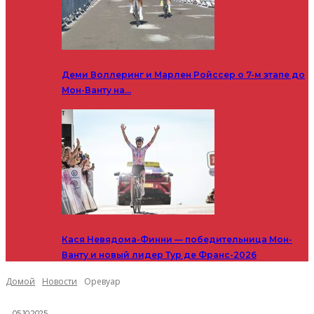
Деми Воллеринг и Марлен Ройссер о 7-м этапе до
Мон-Ванту на…
Кася Невядома-Финни — победительница Мон-
Ванту и новый лидер Тур де Франс-2026
Домой
Новости
Оревуар
05.10.2025