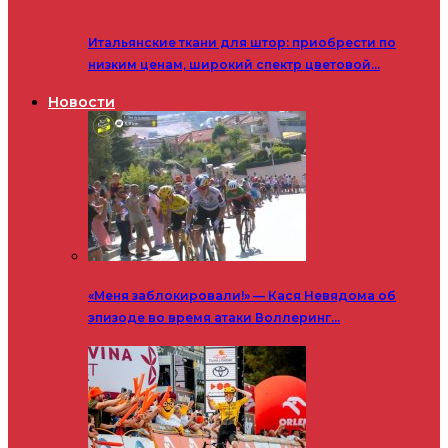
Итальянские ткани для штор: приобрести по
низким ценам, широкий спектр цветовой…
Новости
«Меня заблокировали!» — Кася Невядома об
эпизоде во время атаки Воллеринг…