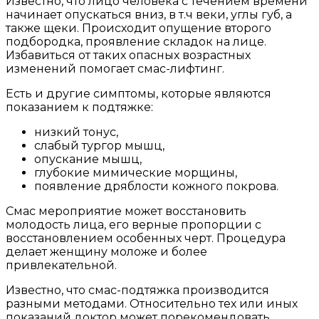
Известно, что лицо человека с течением времени
начинает опускаться вниз, в т.ч веки, углы губ, а
также щеки. Происходит опущение второго
подбородка, проявление складок на лице.
Избавиться от таких опасных возрастных
изменений помогает смас-лифтинг.
Есть и другие симптомы, которые являются
показанием к подтяжке:
низкий тонус,
слабый тургор мышц,
опускание мышц,
глубокие мимические морщины,
появление дряблости кожного покрова.
Смас мероприятие может восстановить
молодость лица, его верные пропорции с
восстановлением особенных черт. Процедура
делает женщину моложе и более
привлекательной.
Известно, что смас-подтяжка производится
разными методами. Относительно тех или иных
показаний доктор может порекомендовать