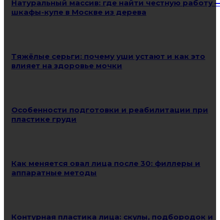
Натуральный массив: где найти честную работу 
шкафы-купе в Москве из дерева
Тяжёлые серьги: почему уши устают и как это
влияет на здоровье мочки
Особенности подготовки и реабилитации при
пластике груди
Как меняется овал лица после 30: филлеры и
аппаратные методы
Контурная пластика лица: скулы, подбородок и