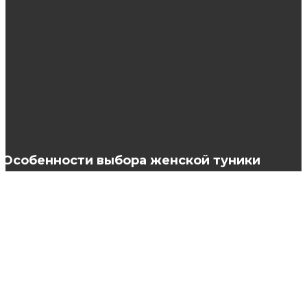
Детские игрушки: вредные и полезные
Правила выбора швейной машины
Особенности выбора женской туники