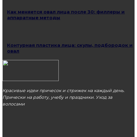
Как меняется овал лица после 30: филлеры и
аппаратные методы
Контурная пластика лица: скулы, подбородок и
овал
Красивые идеи причесок и стрижек на каждый день.
Прически на работу, учебу и праздники. Уход за
волосами
МОСКВА