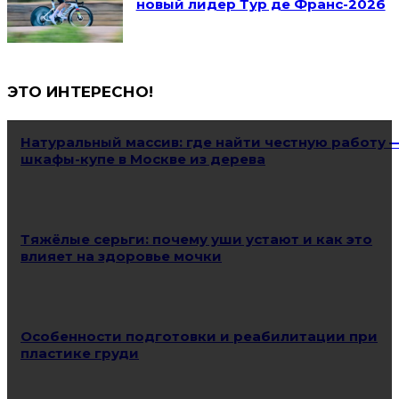
новый лидер Тур де Франс-2026
ЭТО ИНТЕРЕСНО!
Натуральный массив: где найти честную работу 
шкафы-купе в Москве из дерева
Тяжёлые серьги: почему уши устают и как это
влияет на здоровье мочки
Особенности подготовки и реабилитации при
пластике груди