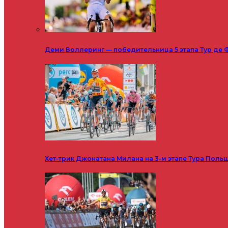
Деми Воллеринг — победительница 5 этапа Тур де 
Хет-трик Джонатана Милана на 3-м этапе Тура Поль