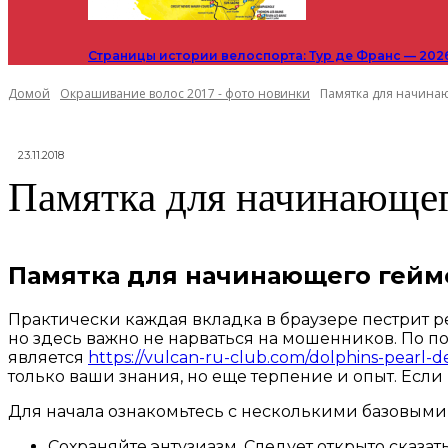
Страницы истории велоспорта: Тур де Франс — 202
Домой
Окрашивание волос 2017 - фото новинки
Памятка для начина
23.11.2018
Памятка для начинающег
Памятка для начинающего гейм
Практически каждая вкладка в браузере пестрит р
но здесь важно не нарваться на мошенников. По по
является
https://vulcan-ru-club.com/dolphins-pearl-d
только ваши знания, но еще терпение и опыт. Если
Для начала ознакомьтесь с несколькими базовыми п
Сохраняйте энтузиазм. Следует открыто сказат