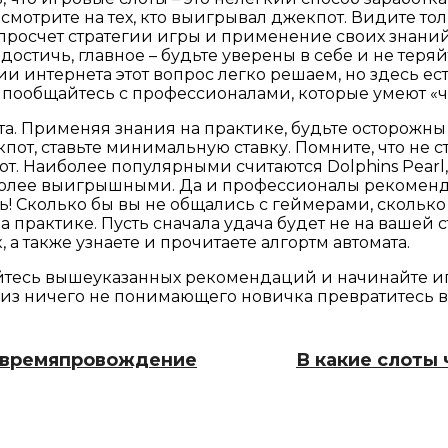
смотрите на тех, кто выигрывал джекпот. Видите тол
я, просчет стратегии игры и применение своих знани
остичь, главное – будьте уверены в себе и не теряй
нтернета этот вопрос легко решаем, но здесь есть 
ообщайтесь с профессионалами, которые умеют «чит
а. Применяя знания на практике, будьте осторожны 
от, ставьте минимальную ставку. Помните, что не ст
т. Наиболее популярными считаются Dolphins Pearl, Bo
более выигрышными. Да и профессионалы рекоменду
ь! Сколько бы вы не общались с геймерами, сколько
а практике. Пусть сначала удача будет не на вашей с
, а также узнаете и прочитаете алгортм автомата.
есь вышеуказанных рекомендаций и начинайте игр
из ничего не понимающего новичка превратитесь в а
е времяпровождение
В какие слоты