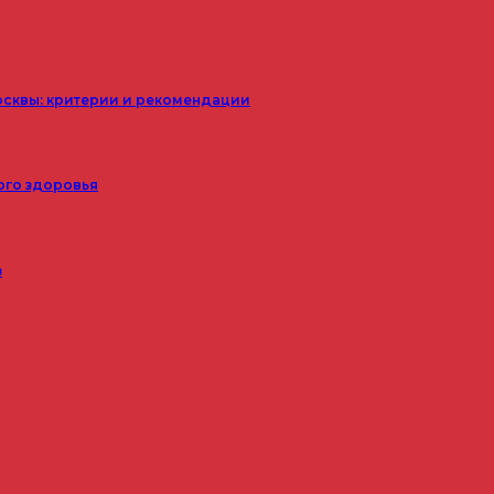
осквы: критерии и рекомендации
ого здоровья
з