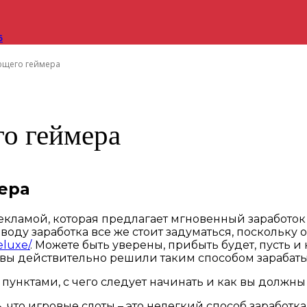
6
ющего геймера
о геймера
ера
екламой, которая предлагает мгновенный заработок 
воду заработка все же стоит задуматься, поскольку
eluxe/
. Можете быть уверены, прибыть будет, пусть и
 вы действительно решили таким способом зарабатыв
унктами, с чего следует начинать и как вы должны 
ь, что игровые слоты – это нелегкий способ заработ