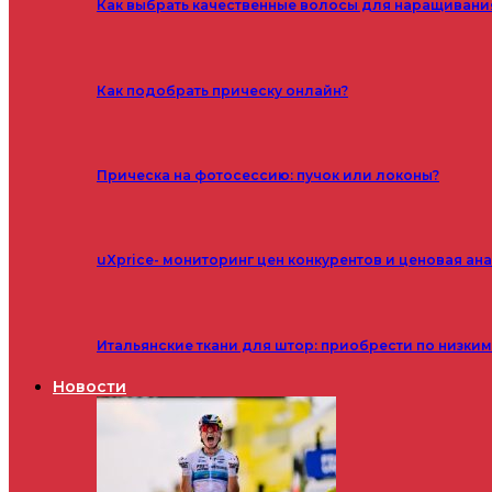
Как выбрать качественные волосы для наращивани
Как подобрать прическу онлайн?
Прическа на фотосессию: пучок или локоны?
uXprice- мониторинг цен конкурентов и ценовая ан
Итальянские ткани для штор: приобрести по низки
Новости