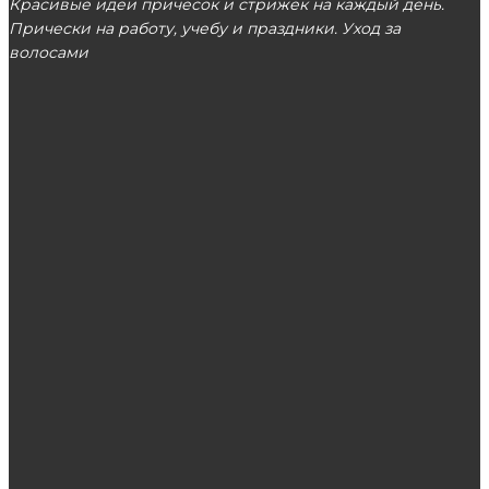
Красивые идеи причесок и стрижек на каждый день.
Прически на работу, учебу и праздники. Уход за
волосами
МОСКВА
ЭТО ПОПУЛЯРНО
Реальные средства от грибка ногтей на
ногах
Для чего нужен консилер в макияже?
Груз из СПб в Краснодар: исключительно