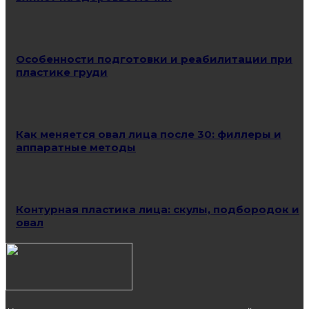
Особенности подготовки и реабилитации при
пластике груди
Как меняется овал лица после 30: филлеры и
аппаратные методы
Контурная пластика лица: скулы, подбородок и
овал