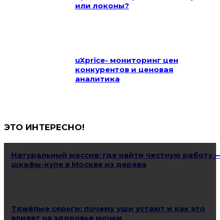
или локоны?
uXprice- мониторинг цен
конкурентов и ценовая
аналитика
ЭТО ИНТЕРЕСНО!
Натуральный массив: где найти честную работу 
шкафы-купе в Москве из дерева
Тяжёлые серьги: почему уши устают и как это
влияет на здоровье мочки