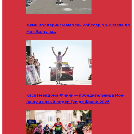
Деми Воллеринг и Марлен Ройссер о 7-м этапе до
Мон-Ванту на…
Кася Невядома-Финни — победительница Мон-
Ванту и новый лидер Тур де Франс-2026