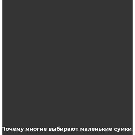
быстро, полностью надежно, недорого!
ЭТО ИНТЕРЕСНО
Бессульфатный шампунь Spios
Как происходит лазерное удаление
родинок?
Филлеры для губ: основополагающие
удачной коррекции
Почему многие выбирают маленькие сумки