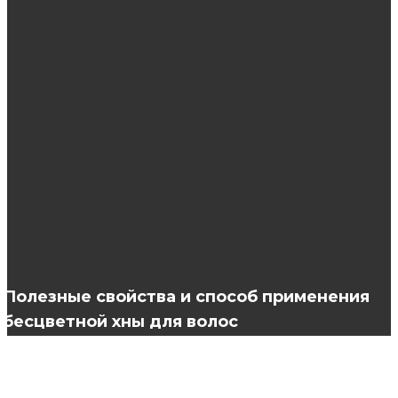
Рекомендации по выбору косметики для
волос
Какие женские футболки будут в моде в 2019
году?
Ботокс для волос: уход, от которого сложно
отказаться
Полезные свойства и способ применения
бесцветной хны для волос