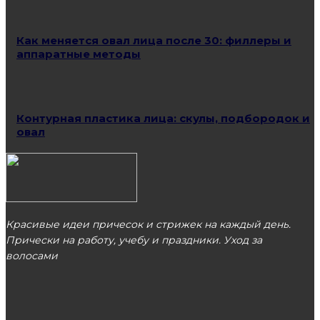
Как меняется овал лица после 30: филлеры и
аппаратные методы
Контурная пластика лица: скулы, подбородок и
овал
Красивые идеи причесок и стрижек на каждый день.
Прически на работу, учебу и праздники. Уход за
волосами
МОСКВА