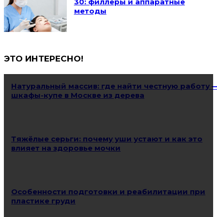
30: филлеры и аппаратные
методы
ЭТО ИНТЕРЕСНО!
Натуральный массив: где найти честную работу 
шкафы-купе в Москве из дерева
Тяжёлые серьги: почему уши устают и как это
влияет на здоровье мочки
Особенности подготовки и реабилитации при
пластике груди