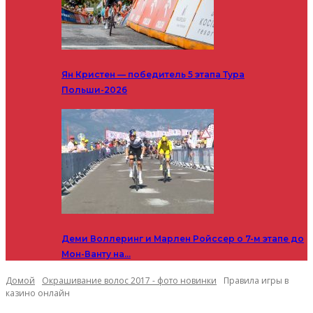
Ян Кристен — победитель 5 этапа Тура
Польши-2026
Деми Воллеринг и Марлен Ройссер о 7-м этапе до
Мон-Ванту на…
Домой
Окрашивание волос 2017 - фото новинки
Правила игры в
казино онлайн