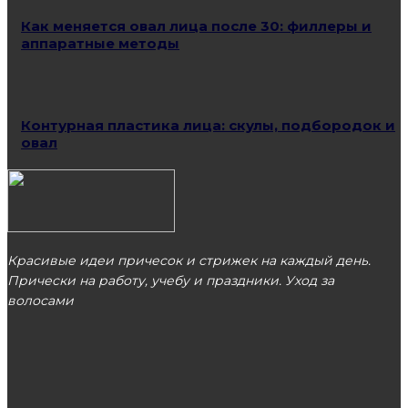
Как меняется овал лица после 30: филлеры и
аппаратные методы
Контурная пластика лица: скулы, подбородок и
овал
Красивые идеи причесок и стрижек на каждый день.
Прически на работу, учебу и праздники. Уход за
волосами
МОСКВА