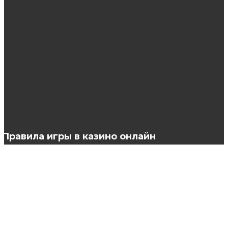
Платья: женственная и привлекательная
одежда
Способ применения и палитра оттеночного
бальзама «Тоника»
Правила игры в казино онлайн