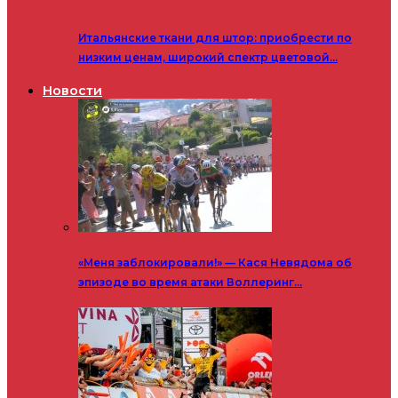
Итальянские ткани для штор: приобрести по
низким ценам, широкий спектр цветовой…
Новости
«Меня заблокировали!» — Кася Невядома об
эпизоде во время атаки Воллеринг…