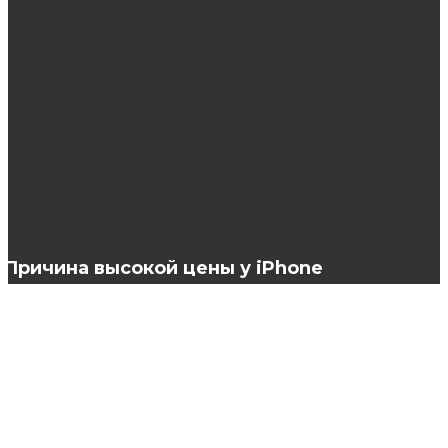
репейным маслом
Лайфхаки, как отрастить волосы
Инструкция по применению Миноксидила
Причина высокой цены у iPhone