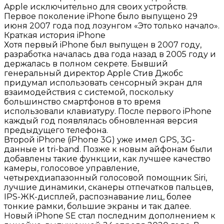
Apple исключительно для своих устройств.
Первое поколение iPhone было выпущено 29
июня 2007 года под лозунгом «Это только начало».
Краткая история iPhone
Хотя первый iPhone был выпущен в 2007 году,
разработка началась два года назад в 2005 году и
держалась в полном секрете. Бывший
генеральный директор Apple Стив Джобс
придумал использовать сенсорный экран для
взаимодействия с системой, поскольку
большинство смартфонов в то время
использовали клавиатуру. После первого iPhone
каждый год появлялась обновленная версия
предыдущего телефона.
Второй iPhone (iPhone 3G) уже имел GPS, 3G-
данные и tri-band. Позже к новым айфонам были
добавлены такие функции, как лучшее качество
камеры, голосовое управление,
четырехдиапазонный голосовой помощник Siri,
лучшие динамики, сканеры отпечатков пальцев,
IPS-ЖК-дисплей, распознавание лиц, более
тонкие рамки, большие экраны и так далее.
Новый iPhone SE стал последним дополнением к