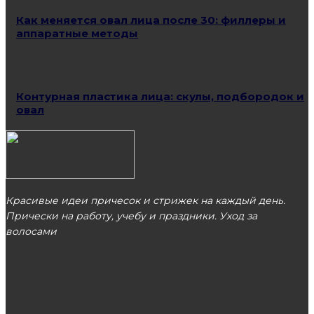
Как меняется овал лица после 30: филлеры и
аппаратные методы
Контурная пластика лица: скулы, подбородок и
овал
Красивые идеи причесок и стрижек на каждый день.
Прически на работу, учебу и праздники. Уход за
волосами
МОСКВА