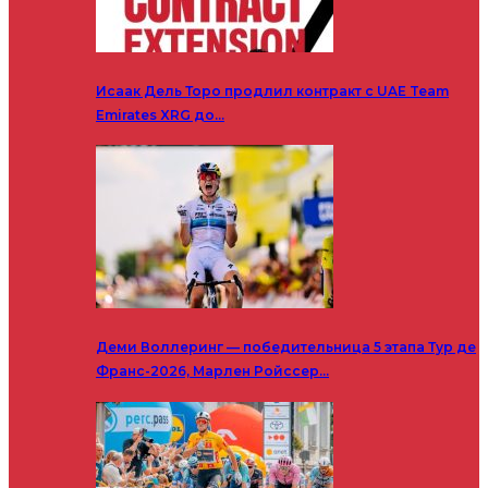
Исаак Дель Торо продлил контракт с UAE Team
Emirates XRG до…
Деми Воллеринг — победительница 5 этапа Тур де
Франс-2026, Марлен Ройссер…