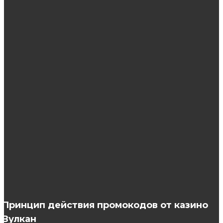
развлечений
ЭТО ИНТЕРЕСНО
10 причин обратиться к косметологу
Пусконаладочные работы — ключевой этап
ввода в эксплуатацию очистных сооружений
Бигуди:одно из самых популярных средств
для создания всевозможных локонов
Принцип действия промокодов от казино
Вулкан