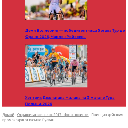
Деми Воллеринг — победительница 5 этапа Тур де
Франс-2026, Марлен Ройссер…
Хет-трик Джонатана Милана на 3-м этапе Тура
Польши-2026
Домой
Окрашивание волос 2017 - фото новинки
Принцип действия
промокодов от казино Вулкан