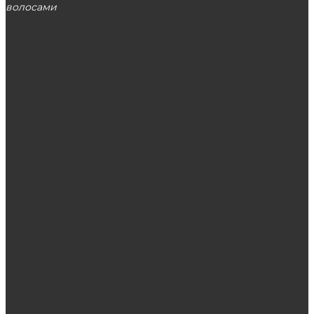
волосами
МОСКВА
ЭТО ПОПУЛЯРНО
Французская коса наоборот: пошаговая
инструкция
Женские кольца из серебра: безупречная
элегантность
Клуб Вулкан: отличная подборка онлайн