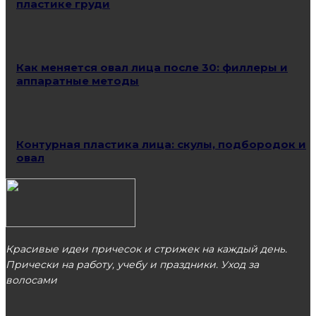
пластике груди
Как меняется овал лица после 30: филлеры и
аппаратные методы
Контурная пластика лица: скулы, подбородок и
овал
Красивые идеи причесок и стрижек на каждый день.
Прически на работу, учебу и праздники. Уход за
волосами