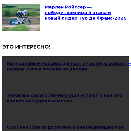
Марлен Ройссер —
победительница 4 этапа и
новый лидер Тур де Франс-2026
ЭТО ИНТЕРЕСНО!
Натуральный массив: где найти честную работу 
шкафы-купе в Москве из дерева
Тяжёлые серьги: почему уши устают и как это
влияет на здоровье мочки
Особенности подготовки и реабилитации при