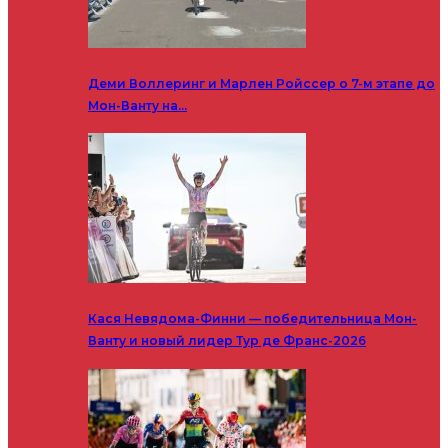
Деми Воллеринг и Марлен Ройссер о 7-м этапе до
Мон-Ванту на…
Кася Невядома-Финни — победительница Мон-
Ванту и новый лидер Тур де Франс-2026