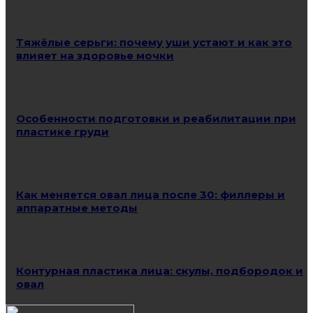
Тяжёлые серьги: почему уши устают и как это
влияет на здоровье мочки
Особенности подготовки и реабилитации при
пластике груди
Как меняется овал лица после 30: филлеры и
аппаратные методы
Контурная пластика лица: скулы, подбородок и
овал