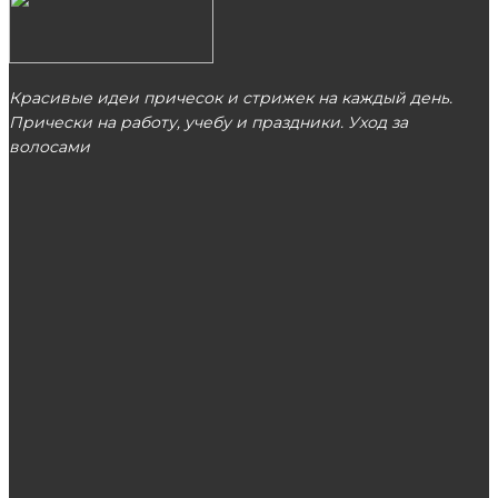
Красивые идеи причесок и стрижек на каждый день.
Прически на работу, учебу и праздники. Уход за
волосами
МОСКВА
ЭТО ПОПУЛЯРНО
Лучшие беговые дорожки: чем отличаются,
как выбрать
Установка унитаза Sanita: особенности и