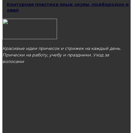
Контурная пластика лица: скулы, подбородок и
овал
Красивые идеи причесок и стрижек на каждый день.
Прически на работу, учебу и праздники. Уход за
волосами
МОСКВА
ЭТО ПОПУЛЯРНО
Линия СетКабинет для идеального ухода за
собой