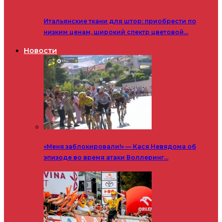
Итальянские ткани для штор: приобрести по
низким ценам, широкий спектр цветовой…
Новости
«Меня заблокировали!» — Кася Невядома об
эпизоде во время атаки Воллеринг…