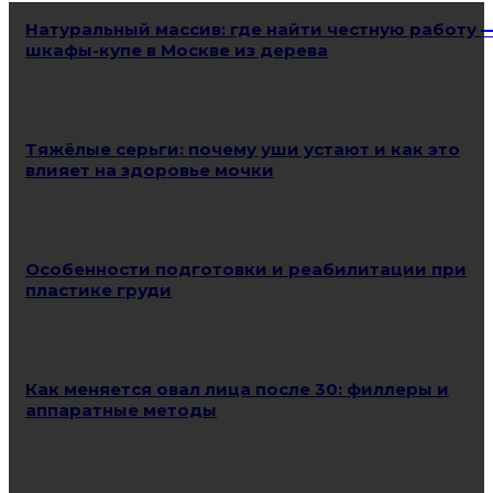
Натуральный массив: где найти честную работу 
шкафы-купе в Москве из дерева
Тяжёлые серьги: почему уши устают и как это
влияет на здоровье мочки
Особенности подготовки и реабилитации при
пластике груди
Как меняется овал лица после 30: филлеры и
аппаратные методы