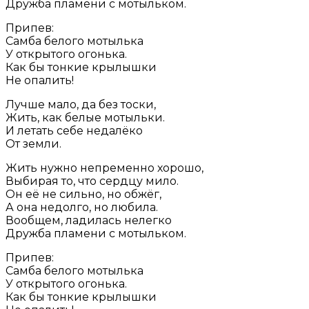
Дружба пламени с мотыльком.
Припев:
Самба белого мотылька
У открытого огонька.
Как бы тонкие крылышки
Не опалить!
Лучше мало, да без тоски,
Жить, как белые мотыльки.
И летать себе недалёко
От земли.
Жить нужно непременно хорошо,
Выбирая то, что сердцу мило.
Он её не сильно, но обжёг,
А она недолго, но любила.
Вообщем, ладилась нелегко
Дружба пламени с мотыльком.
Припев:
Самба белого мотылька
У открытого огонька.
Как бы тонкие крылышки