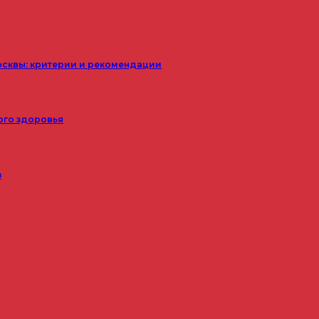
осквы: критерии и рекомендации
ого здоровья
з