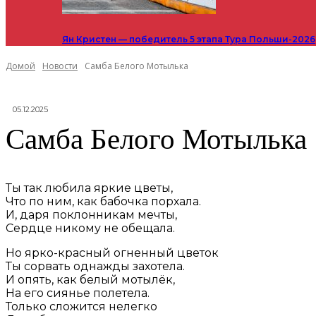
Ян Кристен — победитель 5 этапа Тура Польши-2026
Домой
Новости
Самба Белого Мотылька
05.12.2025
Самба Белого Мотылька
Ты так любила яркие цветы,
Что по ним, как бабочка порхала.
И, даря поклонникам мечты,
Сердце никому не обещала.
Но ярко-красный огненный цветок
Ты сорвать однажды захотела.
И опять, как белый мотылёк,
На его сиянье полетела.
Только сложится нелегко