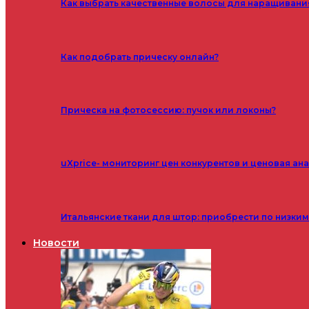
Как выбрать качественные волосы для наращивани
Как подобрать прическу онлайн?
Прическа на фотосессию: пучок или локоны?
uXprice- мониторинг цен конкурентов и ценовая ан
Итальянские ткани для штор: приобрести по низки
Новости