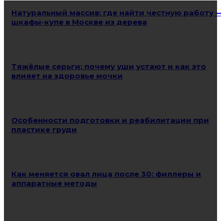
Натуральный массив: где найти честную работу 
шкафы-купе в Москве из дерева
Тяжёлые серьги: почему уши устают и как это
влияет на здоровье мочки
Особенности подготовки и реабилитации при
пластике груди
Как меняется овал лица после 30: филлеры и
аппаратные методы