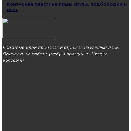
Контурная пластика лица: скулы, подбородок и
овал
Красивые идеи причесок и стрижек на каждый день.
Прически на работу, учебу и праздники. Уход за
волосами
МОСКВА
ЭТО ПОПУЛЯРНО
Женские джинсы: практичная одежда на
каждый день