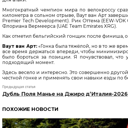
Многократный чемпион мира по велокроссу сраз
километра в сольном отрыве, Ваут ван Арт заверш
Premier Tech Development). Рик Оттема (EEW-VDK C
Флориана Вермеерса (UAE Team Emirates XRG).
Как отметил бельгийский гонщик после финиша, он 
Ваут ван Арт:
«Гонка была тяжёлой, но в то же вр
все время держаться впереди, чтобы минимизирова
было бороться за позиции. Я почувствовал, что
подходящий момент.
Здесь весело и интересно. Это совершенно другой 
честной гонке и применять свои навыки езды по б
Предыдущая статья
Дубль Поля Манье на Джиро д’Италия-2026
ПОХОЖИЕ НОВОСТИ