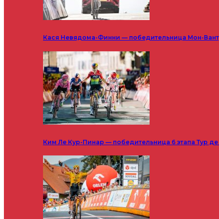
Кася Невядома-Финни — победительница Мон-Ванту
Ким Ле Кур-Пинар — победительница 6 этапа Тур д