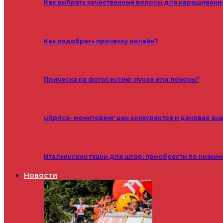
Как выбрать качественные волосы для наращивани
Как подобрать прическу онлайн?
Прическа на фотосессию: пучок или локоны?
uXprice- мониторинг цен конкурентов и ценовая ан
Итальянские ткани для штор: приобрести по низки
Новости