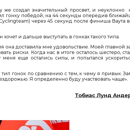
у же создал значительный просвет, и неуклонно
ил гонку победой, на 44 секунды опередив ближайш
yclingteam) через 45 секунд после финиша Ваута в
хочет и дальше выступать в гонках такого типа.
емя она доставила мне удовольствие. Моей главной 
ть риски. Когда нас в итоге осталось шестеро, ста
 у меня еще остались силы, и попытался ускорить
тип гонок по сравнению с тем, к чему я привык. З
ездорожью. Я определенно буду участвовать чаще».
Тобиас Лунд Андер