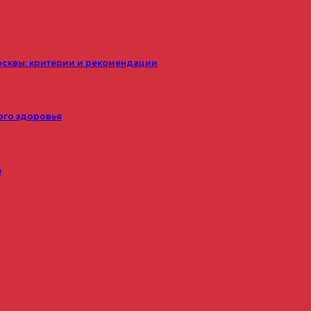
осквы: критерии и рекомендации
ого здоровья
з