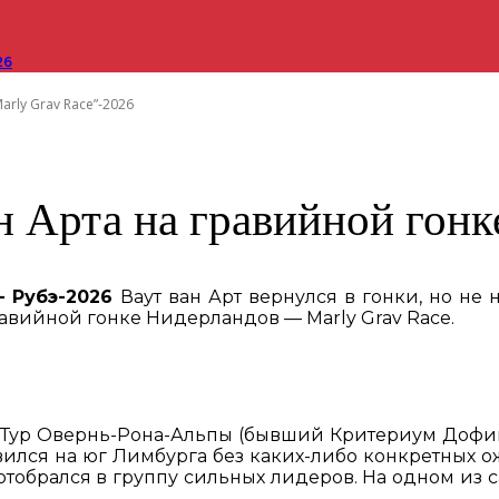
26
arly Grav Race”-2026
н Арта на гравийной гонк
 Рубэ-2026
Ваут ван Арт вернулся в гонки, но не
равийной гонке Нидерландов — Marly Grav Race.
 Тур Овернь-Рона-Альпы (бывший Критериум Дофин
ился на юг Лимбурга без каких-либо конкретных ож
отобрался в группу сильных лидеров. На одном из