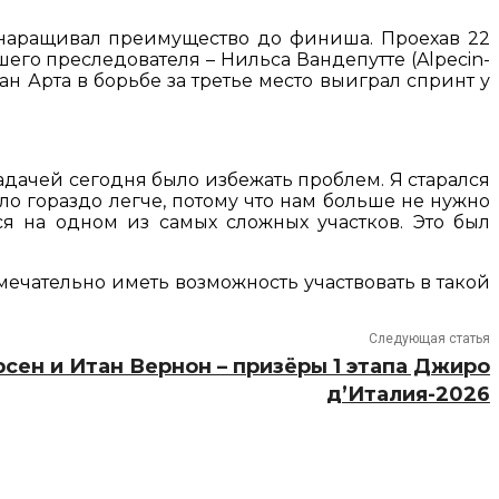
 наращивал преимущество до финиша. Проехав 22
его преследователя – Нильса Вандепутте (Alpecin-
ан Арта в борьбе за третье место выиграл спринт у
задачей сегодня было избежать проблем. Я старался
ло гораздо легче, потому что нам больше не нужно
ся на одном из самых сложных участков. Это был
амечательно иметь возможность участвовать в такой
Следующая статья
сен и Итан Вернон – призёры 1 этапа Джиро
д’Италия-2026