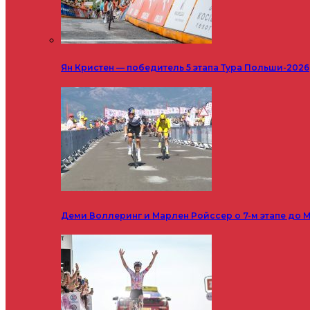
Ян Кристен — победитель 5 этапа Тура Польши-2026
Деми Воллеринг и Марлен Ройссер о 7-м этапе до М