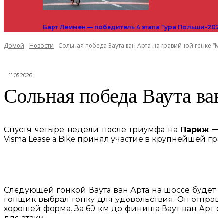
Барт Леммен — победитель 4 этапа Тура Польши-20
Домой
Новости
Сольная победа Ваута ван Арта на гравийной гонке “M
11.05.2026
Сольная победа Ваута ва
Спустя четыре недели после триумфа на
Париж —
Visma Lease a Bike принял участие в крупнейшей г
Следующей гонкой Ваута ван Арта на шоссе будет
гонщик выбрал гонку для удовольствия. Он отправ
хорошей форма. За 60 км до финиша Ваут ван Арт 
для атаки.