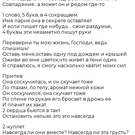
Совпадение.. а может он и рядом где-то
1 слово, 5 букв, в 4 сокращаем.
Имя парня она в секрете оставляет
И если пишет где нибудь… свои раздумья,
4 буквы эти незаметно пишут руки
Переверни ты мою жизнь, Господи, ведь
слышишь!
Оставь меня,оставь одну под дождем и крышей
Оживи во мне цветок,что живет в тени один.
Я справлюсь, я смогу насколько хватит моих сил
Припев
Она соскучилась, и он скучает тоже
По глазам, по телу, аромат нежной кожи
Он соскучился, она скучает тоже
По спине по рукам его бросает в дрожь её.
И плачет их закат,
2 сердца бьются в такт
Остановить нельзя..это это навсегда
2-куплет
Навсегда ли они вместе? Навсегда ли эта грусть?