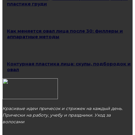
пластике груди
Как меняется овал лица после 30: филлеры и
аппаратные методы
Контурная пластика лица: скулы, подбородок и
овал
Красивые идеи причесок и стрижек на каждый день.
Прически на работу, учебу и праздники. Уход за
волосами