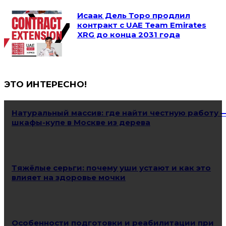
Исаак Дель Торо продлил
контракт с UAE Team Emirates
XRG до конца 2031 года
ЭТО ИНТЕРЕСНО!
Натуральный массив: где найти честную работу 
шкафы-купе в Москве из дерева
Тяжёлые серьги: почему уши устают и как это
влияет на здоровье мочки
Особенности подготовки и реабилитации при