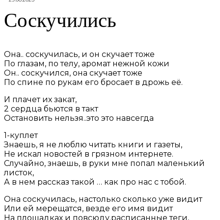
Соскучились
Она.. соскучилась, и он скучает тоже
По глазам, по телу, аромат нежной кожи
Он.. соскучился, она скучает тоже
По спине по рукам его бросает в дрожь её.
И плачет их закат,
2 сердца бьются в такт
Остановить нельзя..это это навсегда
1-куплет
Знаешь, я не люблю читать книги и газеты,
Не искал новостей в грязном интернете.
Случайно, знаешь, в руки мне попал маленький
листок,
А в нем рассказ такой … как про нас с тобой.
Она соскучилась, настолько сколько уже видит
Или ей мерещатся, везде его имя видит
На площадках и повсюду.расписанные теги,