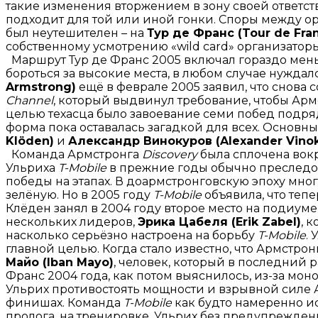
такие изменения вторжением в зону своей ответств
подходит для той или иной гонки. Споры между о
был неутешителен – на
Тур де Франс (Tour de Fra
собственному усмотрению «wild card» организатор
Маршрут Тур де Франс 2005 включал гораздо мен
бороться за высокие места, в любом случае нуждал
Armstrong)
ещё в феврале 2005 заявил, что снова 
Channel
, который выдвинул требование, чтобы Армс
целью техасца было завоевание семи побед подряд 
форма пока оставалась загадкой для всех. Основ
Klöden)
и
Александр Винокуров (Alexander Vino
Команда Армстронга
Discovery
была сплочена вокр
Ульриха
T-Mobile
в прежние годы обычно преследо
победы на этапах. В доармстронговскую эпоху мног
зелёную. Но в 2005 году
T-Mobile
объявила, что теп
Клёден занял в 2004 году второе место на подиуме
нескольких лидеров,
Эрика Цабеля (Erik Zabel)
, 
насколько серьёзно настроена на борьбу
T-Mobile
.
главной целью. Когда стало известно, что Армстронг
Майо (Iban Mayo)
, человек, который в последний р
Франс 2004 года, как потом выяснилось, из-за моно
Ульрих противостоять мощности и взрывной силе А
финишах. Команда
T-Mobile
как будто намеренно ис
пролога, на тренировке, Ульрих без предупрежден