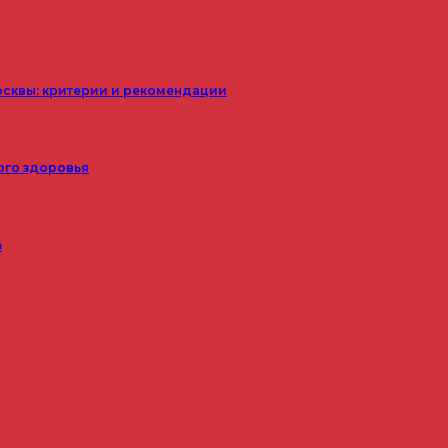
осквы: критерии и рекомендации
ого здоровья
з