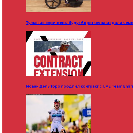
Тульские спринтеры будут бороться за медали чем
Исаак Дель Торо продлил контракт с UAE Team Emir