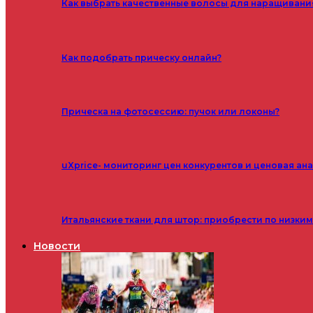
Как выбрать качественные волосы для наращивани
Как подобрать прическу онлайн?
Прическа на фотосессию: пучок или локоны?
uXprice- мониторинг цен конкурентов и ценовая ан
Итальянские ткани для штор: приобрести по низки
Новости