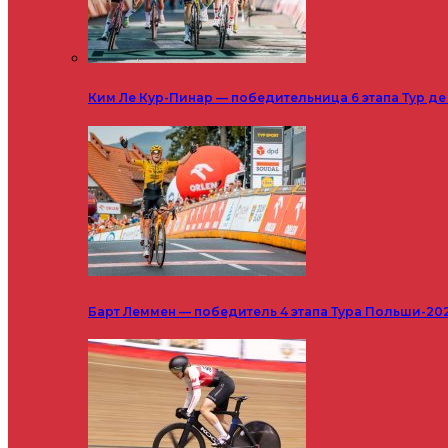
Ким Ле Кур-Пинар — победительница 6 этапа Тур д
Барт Леммен — победитель 4 этапа Тура Польши-20