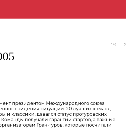
146
0
005
омент президентом Международного союза
венного видения ситуации. 20 лучших команд
ы и классики, давался статус протуровских.
 Команды получали гарантии стартов, а важные
организаторам Гран-туров, которые посчитали