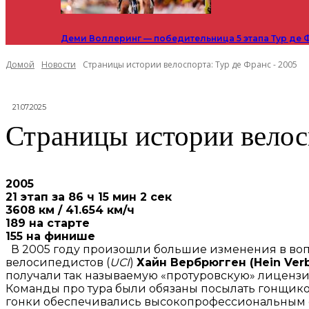
Деми Воллеринг — победительница 5 этапа Тур де 
Домой
Новости
Страницы истории велоспорта: Тур де Франс - 2005
21.07.2025
Страницы истории велос
2005
21 этап за 86 ч 15 мин 2 сек
3608 км / 41.654 км/ч
189 на старте
155 на финише
В 2005 году произошли большие изменения в воп
велосипедистов (
UCI
)
Хайн Вербрюгген (Hein Ver
получали так называемую «протуровскую» лицензию 
Команды про тура были обязаны посылать гонщиков
гонки обеспечивались высокопрофессиональным 