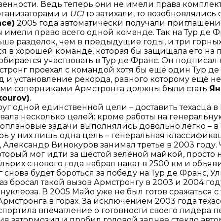
енности. Ведь теперь они не имели права комплекто
рганизаторами и
UCI
то затихали, то возобновлялись 
nce)
2005 года автоматически получали приглашение
ы имели право всего одной команде. Так на Тур де 
ьше разделок, чем в предыдущие годы, и три горн
ся в хорошей команде, которая бы защищала его на 
собирается участвовать в Тур де Франс. Он подписа
тронг проехал с командой хотя бы ещё один Тур де Ф
и установление рекорда, равного которому ещё не б
ными соперниками Армстронга должны были стать
Ян
kourov)
.
уг одной единственной цели – доставить техасца в
вала несколько целей: кроме работы на генеральн
оплановые задачи выполнялись довольно легко – в 1
ерь у них лишь одна цель – генеральная классифик
, Александр Винокуров занимал третье в 2003 году. 
который мог идти за шестой зелёной майкой, просто н
 Ульрих с нового года набрал накат в 2500 км и объя
 снова будет бороться за победу на Тур де Франс, Ул
аз бросал такой вызов Армстронгу в 2003 и 2004 год
нуклеоза. В 2005 Майо уже не был готов сражаться с
рмстронга в горах. За исключением 2003 года техас
портила впечатление о готовности своего лидера пе
ия затормозил и пробил головой заднее стекло авт