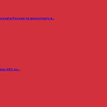
пионата России по велоспорту в…
ates XRG до…