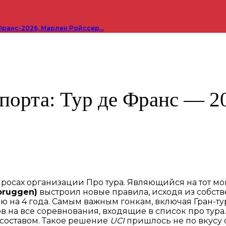
Франс-2026, Марлен Ройссер…
порта: Тур де Франс — 2
росах организации Про тура. Являющийся на тот м
bruggen)
выстроил новые правила, исходя из собст
на 4 года. Самым важным гонкам, включая Гран-тур
 на все соревнования, входящие в список про тура.
составом. Такое решение
UCI
пришлось не по вкусу 