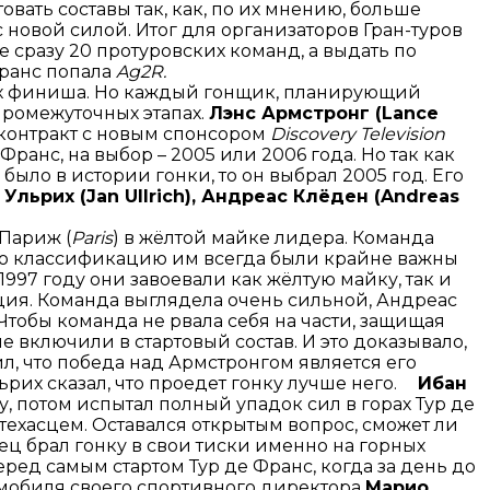
вать составы так, как, по их мнению, больше
с новой силой. Итог для организаторов Гран-туров
 сразу 20 протуровских команд, а выдать по
Франс попала
Ag2R.
ых финиша. Но каждый гонщик, планирующий
промежуточных этапах.
Лэнс Армстронг (Lance
л контракт с новым спонсором
Discovery Television
ранс, на выбор – 2005 или 2006 года. Но так как
ыло в истории гонки, то он выбрал 2005 год. Его
 Ульрих (Jan Ullrich), Андреас Клёден (Andreas
 Париж (
Paris
) в жёлтой майке лидера. Команда
ую классификацию им всегда были крайне важны
997 году они завоевали как жёлтую майку, так и
ация. Команда выглядела очень сильной, Андреас
Чтобы команда не рвала себя на части, защищая
е включили в стартовый состав. И это доказывало,
вил, что победа над Армстронгом является его
ьрих сказал, что проедет гонку лучше него.
Ибан
у, потом испытал полный упадок сил в горах Тур де
 техасцем. Оставался открытым вопрос, сможет ли
ец брал гонку в свои тиски именно на горных
ред самым стартом Тур де Франс, когда за день до
омобиля своего спортивного директора
Марио