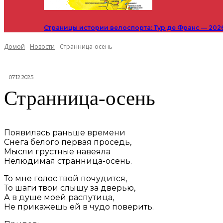
Страницы истории велоспорта: Тур де Франс — 202
Домой
Новости
Странница-осень
07.12.2025
Странница-осень
Появилась раньше времени
Снега белого первая проседь,
Мысли грустные навеяла
Нелюдимая странница-осень.
То мне голос твой почудится,
То шаги твои слышу за дверью,
А в душе моей распутица,
Не прикажешь ей в чудо поверить.