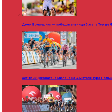
Деми Воллеринг — победительница 5 этапа Тур де 
Хет-трик Джонатана Милана на 3-м этапе Тура Поль