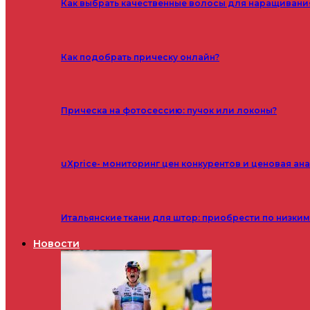
Как выбрать качественные волосы для наращивани
Как подобрать прическу онлайн?
Прическа на фотосессию: пучок или локоны?
uXprice- мониторинг цен конкурентов и ценовая ан
Итальянские ткани для штор: приобрести по низки
Новости