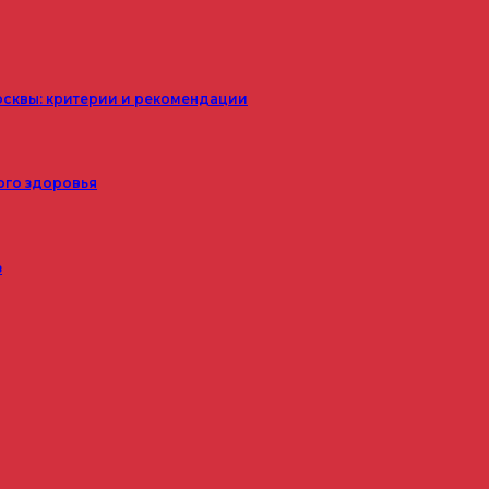
осквы: критерии и рекомендации
ого здоровья
з