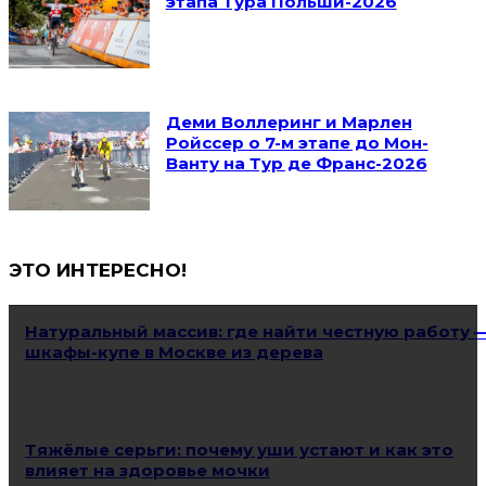
этапа Тура Польши-2026
Деми Воллеринг и Марлен
Ройссер о 7-м этапе до Мон-
Ванту на Тур де Франс-2026
ЭТО ИНТЕРЕСНО!
Натуральный массив: где найти честную работу 
шкафы-купе в Москве из дерева
Тяжёлые серьги: почему уши устают и как это
влияет на здоровье мочки