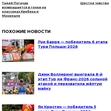
Тадей Погачар
Шестое чувство
возвращается в гонки на
классиках Квебека и
Монреаля
ПОХОЖИЕ НОВОСТИ
Луи Барре — победитель 6 этапа
Тура Польши-2026
Деми Воллеринг выиграла 8-й
этап Тур де Франс-2026 сольной
атакой и перехватила жёлтую
майку
Ян Кристен — победитель 5