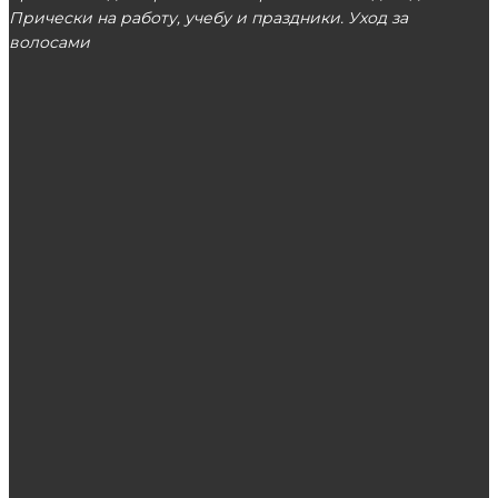
Прически на работу, учебу и праздники. Уход за
волосами
МОСКВА
ЭТО ПОПУЛЯРНО
Брондирование на русые и темные волосы
Как правильно подобрать костюм полной
женщине?
Чему можно научиться на курсах