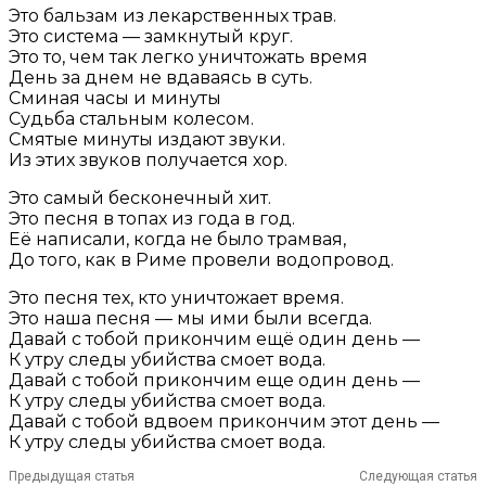
Это бальзам из лекарственных трав.
Это система — замкнутый круг.
Это то, чем так легко уничтожать время
День за днем не вдаваясь в суть.
Сминая часы и минуты
Судьба стальным колесом.
Смятые минуты издают звуки.
Из этих звуков получается хор.
Это самый бесконечный хит.
Это песня в топах из года в год.
Её написали, когда не было трамвая,
До того, как в Риме провели водопровод.
Это песня тех, кто уничтожает время.
Это наша песня — мы ими были всегда.
Давай с тобой прикончим ещё один день —
К утру следы убийства смоет вода.
Давай с тобой прикончим еще один день —
К утру следы убийства смоет вода.
Давай с тобой вдвоем прикончим этот день —
К утру следы убийства смоет вода.
Предыдущая статья
Следующая статья