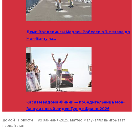
Деми Воллеринг и Марлен Ройссер о 7-м этапе до
Мон-Ванту на…
Кася Невядома-Финни — победительница Мон-
Ванту и новый лидер Тур де Франс-2026
Домой
Новости
Тур Хайнаня-2025. Маттео Малучелли выигрывает
первый этап