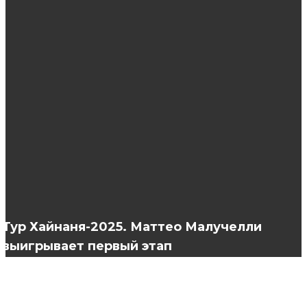
Cadiveu: что можно найти в интернет-
магазине профессиональной косметики для
волос?
Как сделать ламинирование в домашних
условиях? Использование желатина
Что делать если в семье обнаружен
педикулез
Тур Хайнаня-2025. Маттео Малучелли
выигрывает первый этап