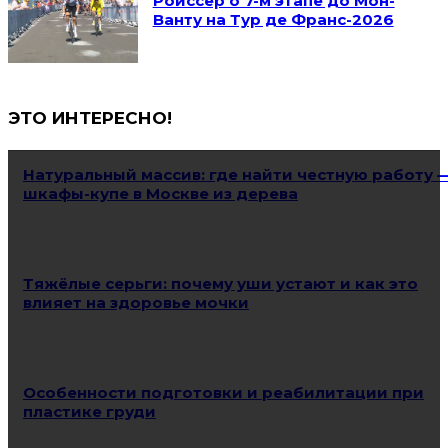
Ройссер о 7-м этапе до Мон-
Ванту на Тур де Франс-2026
ЭТО ИНТЕРЕСНО!
Натуральный массив: где найти честную работу 
шкафы-купе в Москве из дерева
Тяжёлые серьги: почему уши устают и как это
влияет на здоровье мочки
Особенности подготовки и реабилитации при
пластике груди