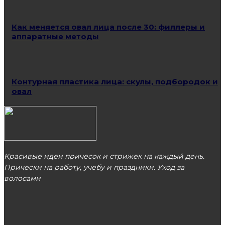
Как меняется овал лица после 30: филлеры и
аппаратные методы
Контурная пластика лица: скулы, подбородок и
овал
Красивые идеи причесок и стрижек на каждый день.
Прически на работу, учебу и праздники. Уход за
волосами
МОСКВА