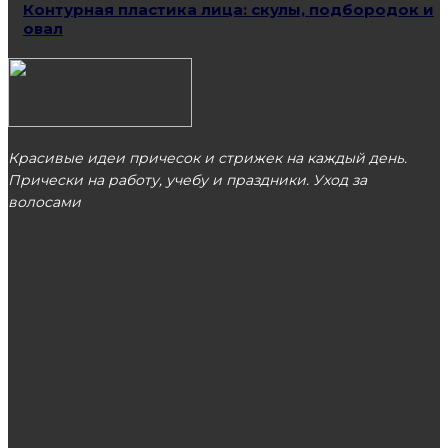
Контурная пластика лица: скулы, подбородок и
овал
Красивые идеи причесок и стрижек на каждый день.
Прически на работу, учебу и праздники. Уход за
волосами
МОСКВА
ЭТО ПОПУЛЯРНО
Правила выбора швейной машины