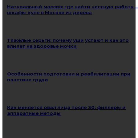
Натуральный массив: где найти честную работу 
шкафы-купе в Москве из дерева
Тяжёлые серьги: почему уши устают и как это
влияет на здоровье мочки
Особенности подготовки и реабилитации при
пластике груди
Как меняется овал лица после 30: филлеры и
аппаратные методы