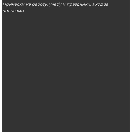
Прически на работу, учебу и праздники. Уход за
волосами
МОСКВА
ЭТО ПОПУЛЯРНО
Веб-разработка сайтов: этапы работы,
стоимость услуг
Что предстваляет собой гримерное зеркало
с подсветкой?