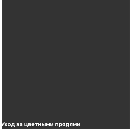
Оттеночный бальзам Estel Solo Ton —
помощник блондинок
ЭТО ИНТЕРЕСНО
Советы по выбору женской одежды
7 вариантов челки полукругом
Купить снюс оптом по лучшей цене
Уход за цветными прядями