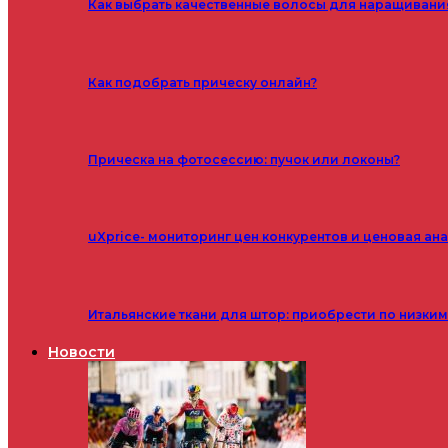
Как выбрать качественные волосы для наращивани
Как подобрать прическу онлайн?
Прическа на фотосессию: пучок или локоны?
uXprice- мониторинг цен конкурентов и ценовая ан
Итальянские ткани для штор: приобрести по низки
Новости