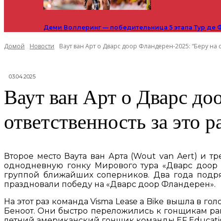
Деми Воллеринг — победительница 5 этапа Тур де 
Домой
Новости
Ваут ван Арт о Дварс доор Фландерен-2025: “Беру на с
03.04.2025
Ваут ван Арт о Дварс до
ответственность за это 
Второе место Ваута ван Арта (Wout van Aert) и тр
однодневную гонку Мирового тура «Дварс доор Ф
группой ближайших соперников. Два года подряд
праздновали победу на «Дварс доор Фландерен».
На этот раз команда Visma Lease a Bike вышла в го
Беноот. Они быстро переложились к гонщикам ранн
летний американский гонщик команды EF Education 