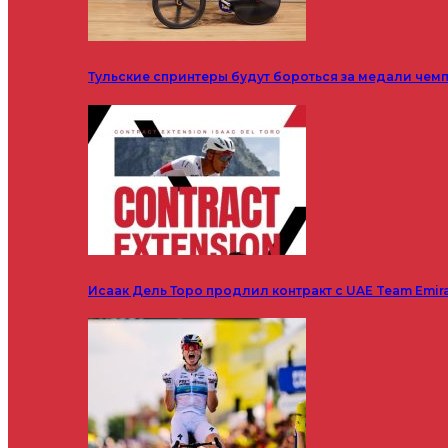
Тульские спринтеры будут бороться за медали чем
Исаак Дель Торо продлил контракт с UAE Team Emir