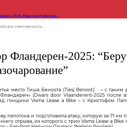
Франс-2026, Марлен Ройссер…
ебя всю ответственность...
ор Фландерен-2025: “Беру
разочарование”
етье место Тиша Беноота (Tiesj Benoot) – с таким
ландерен» (Dwars door Vlaanderen)-2025 после а
 гонщики Visma Lease a Bike – с Кристофом Лап
лову пелотона и подготовила атаку, которую за 71 к
его отрыва, из которого с трио Visma Lease a Bik
– EasyPost Нельсон Паулесс (Neilson Powless).