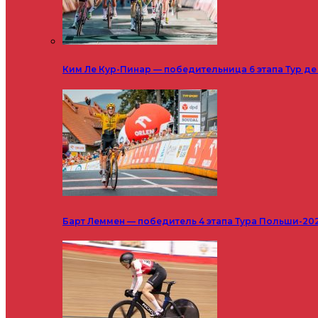
Ким Ле Кур-Пинар — победительница 6 этапа Тур д
Барт Леммен — победитель 4 этапа Тура Польши-20