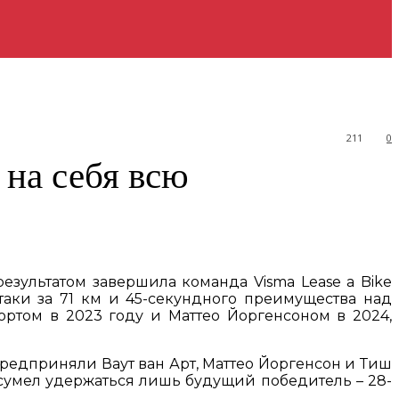
211
0
 на себя всю
 результатом завершила команда Visma Lease a Bike
таки за 71 км и 45-секундного преимущества над
ортом в 2023 году и Маттео Йоргенсоном в 2024,
м предприняли Ваут ван Арт, Маттео Йоргенсон и Тиш
e сумел удержаться лишь будущий победитель – 28-