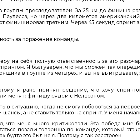
 группы преследователей. За 25 км до финиша раз
она Паулесса, но через два километра американск
от финишировал третьим. Через 45 секунд спринт 
нность за поражение команды.
Беру на себя полную ответственность за это разоча
ринтом. Я был уверен, что мы сможем так опередить
щика в группе из четырех, и вы не выигрываете, з
оэтому я рано принял решение, что хочу спринто
зли меня к финишу рядом с Нельсоном.
ть в ситуацию, когда не смогу побороться за перво
шансы, а не ставить только на спринт. У меня начал
л, что меня много критиковали. Эта победа мне 
остаться позади товарища по команде, который атако
к будто это был не я. Поэтому я так расстроен.