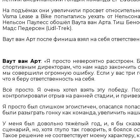
На подъёмах они увеличили просвет относительно
Visma Lease a Bike попытались уехать от Нельс
Нельсон Паулесс обошёл Ваута ван Арта. Тиш Бено
Мадс Педерсен (Lidl-Trek).
Ваут ван Арт после финиша взял на себя ответстве
Ваут ван Арт
: «Я просто невероятно расстроен. 
спортивным директорам, что нам надо закончить сп
мы совершили огромную ошибку. Если у вас три гон
что я беру ответственность на себя.
Всё просто. Я очень хотел взять эту победу. П
контролировали отрыв на ранней стадии, и приве
Я просто был слишком эгоистичен, опасался попас
были разыграть гонку как команда, увеличить наши 
У меня был довольно тяжёлый год, и, я бы сказа
сценарий, но, хотя глупо так говорить, я боялся 
Такое решение не соответствует моему характеру, ка