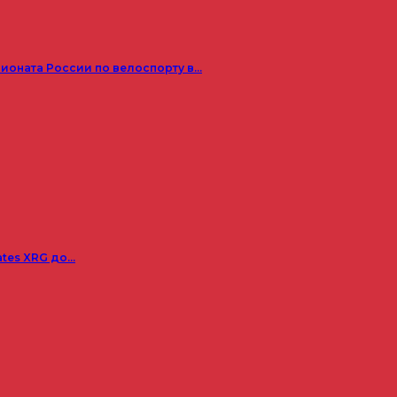
пионата России по велоспорту в…
ates XRG до…