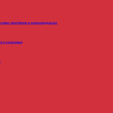
осквы: критерии и рекомендации
ого здоровья
з