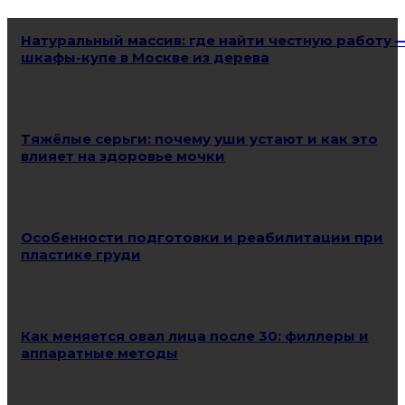
Натуральный массив: где найти честную работу 
шкафы-купе в Москве из дерева
Тяжёлые серьги: почему уши устают и как это
влияет на здоровье мочки
Особенности подготовки и реабилитации при
пластике груди
Как меняется овал лица после 30: филлеры и
аппаратные методы