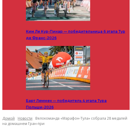
Ким Ле Кур-Пинар — победительница 6 этапа Тур
де Франс-2026
Барт Леммен — победитель 4 этапа Тура
Польши-2026
Домой
Новости
Велокоманда «Марафон-Тула» собрала 28 медалей
на домашнем Гран-при