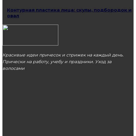
Контурная пластика лица: скулы, подбородок и
овал
Красивые идеи причесок и стрижек на каждый день.
Прически на работу, учебу и праздники. Уход за
волосами
МОСКВА
ЭТО ПОПУЛЯРНО
Захватывающие игровые автоматы без
оплаты