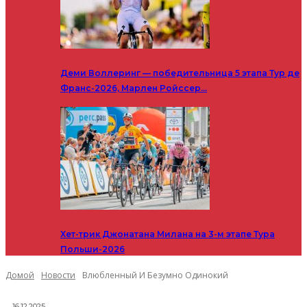
Деми Воллеринг — победительница 5 этапа Тур де
Франс-2026, Марлен Ройссер…
Хет-трик Джонатана Милана на 3-м этапе Тура
Польши-2026
Домой
Новости
Влюбленный И Безумно Одинокий
16.12.2025