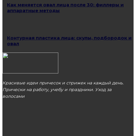
Как меняется овал лица после 30: филлеры и
аппаратные методы
Контурная пластика лица: скулы, подбородок и
овал
Красивые идеи причесок и стрижек на каждый день.
Прически на работу, учебу и праздники. Уход за
волосами
МОСКВА