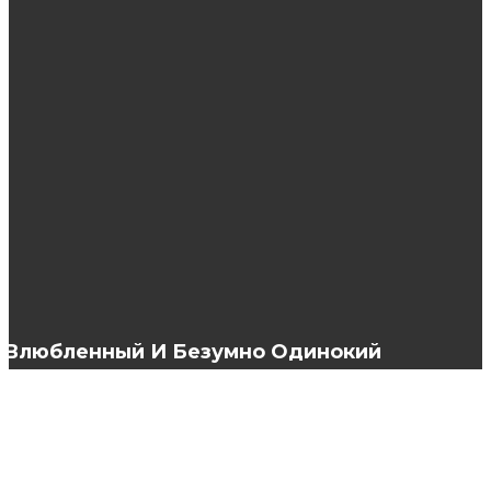
Критерии выбора теней для век
Cadiveu: что можно найти в интернет-
магазине профессиональной косметики для
волос?
Как выбрать плодородный грунт: виды
грунта
Влюбленный И Безумно Одинокий