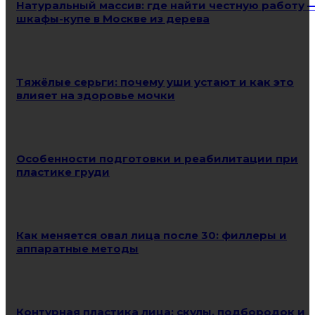
Натуральный массив: где найти честную работу 
шкафы-купе в Москве из дерева
Тяжёлые серьги: почему уши устают и как это
влияет на здоровье мочки
Особенности подготовки и реабилитации при
пластике груди
Как меняется овал лица после 30: филлеры и
аппаратные методы
Контурная пластика лица: скулы, подбородок и