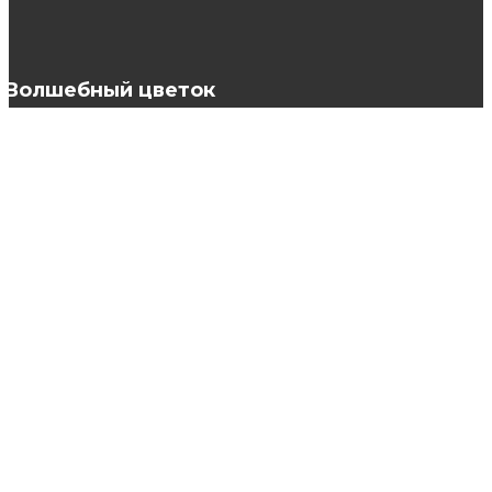
Звездная история кед Converse
Волшебный цветок