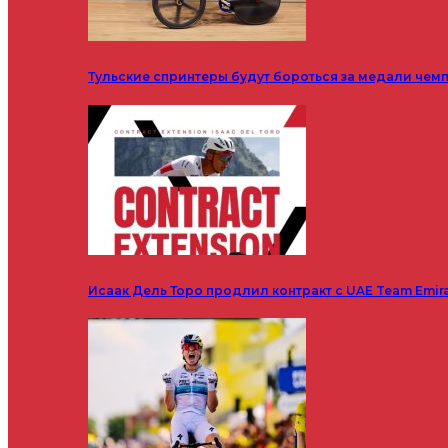
Тульские спринтеры будут бороться за медали чем
Исаак Дель Торо продлил контракт с UAE Team Emir