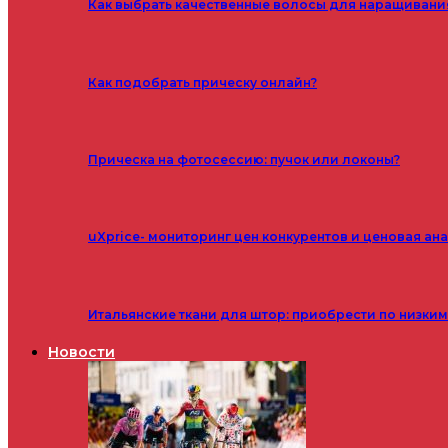
Как выбрать качественные волосы для наращивани
Как подобрать прическу онлайн?
Прическа на фотосессию: пучок или локоны?
uXprice- мониторинг цен конкурентов и ценовая ан
Итальянские ткани для штор: приобрести по низки
Новости