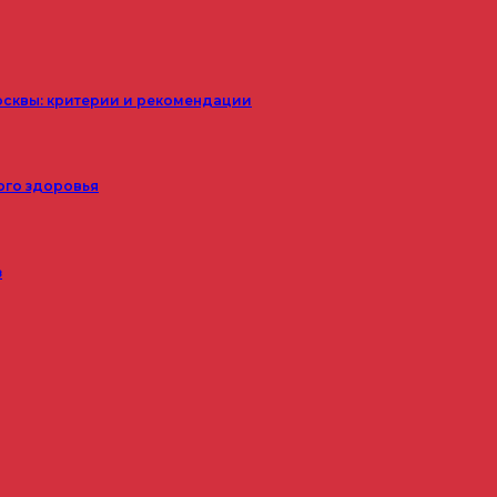
осквы: критерии и рекомендации
ого здоровья
з