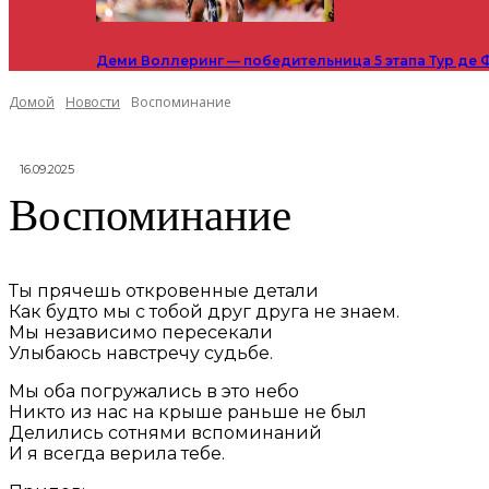
Деми Воллеринг — победительница 5 этапа Тур де 
Домой
Новости
Воспоминание
16.09.2025
Воспоминание
Ты прячешь откровенные детали
Как будто мы с тобой друг друга не знаем.
Мы независимо пересекали
Улыбаюсь навстречу судьбе.
Мы оба погружались в это небо
Никто из нас на крыше раньше не был
Делились сотнями вспоминаний
И я всегда верила тебе.