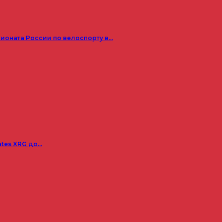
пионата России по велоспорту в…
ates XRG до…