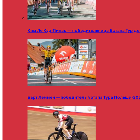
Ким Ле Кур-Пинар — победительница 6 этапа Тур д
Барт Леммен — победитель 4 этапа Тура Польши-20