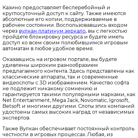
Казино предоставляет бесперебойный и
круглосуточный доступ к сайту. Также имеются
абсолютные его копии, поддерживаемые в
рабочем состоянии. Воспользовавшись входом
через
вулкан платинум зеркало
, вы с легкостью
пройдете блокировку ресурса и будете иметь
доступ ко всем своим полюбившимся игровым
автоматам в любое удобное время.
Оказавшись на игровом портале, вы будете
удивлены широким разнообразием
предлагаемого контента. Здесь представлены как
классические аппараты, так и современные
видеослоты с 3D изображением. Качество софта
не подлежит никакому сомнению и
гарантируется такими популярными марками, как
Net Entertainment, Mega Jack, Novomatic, Igrosoft,
Betsoft и многими другими. Слоты этих компаний
удостоены самых высоких наград от независимых
экспертов.
Также Вулкан обеспечивает постоянный контроль
честности в игровых процессах. Любая, из