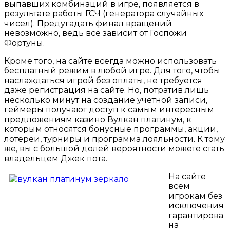
выпавших комбинаций в игре, появляется в
результате работы ГСЧ (генератора случайных
чисел). Предугадать финал вращений
невозможно, ведь все зависит от Госпожи
Фортуны.
Кроме того, на сайте всегда можно использовать
бесплатный режим в любой игре. Для того, чтобы
наслаждаться игрой без оплаты, не требуется
даже регистрация на сайте. Но, потратив лишь
несколько минут на создание учетной записи,
геймеры получают доступ к самым интересным
предложениям казино Вулкан платинум, к
которым относятся бонусные программы, акции,
лотереи, турниры и программа лояльности. К тому
же, вы с большой долей вероятности можете стать
владельцем Джек пота.
На сайте
всем
игрокам без
исключения
гарантирова
на