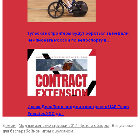
Тульские спринтеры будут бороться за медали
чемпионата России по велоспорту в…
Исаак Дель Торо продлил контракт с UAE Team
Emirates XRG до…
Домой
Модные женские стрижки 2017 - фото и обзоры
Все условия
для бесперебойной игры с Вулканом