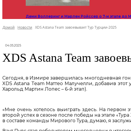
Деми Воллеринг и Марлен Ройссер о 7-м этапе до М
Домой
Новости
XDS Astana Team завоевывает Тур Турции-2025
04.05.2025
XDS Astana Team завоев
Сегодня, в Измире завершилась многодневная гон
XDS Astana Team Маттео Малучелли, добавив этот у
Харольд Мартин Лопес – 6-й этап).
«Мне очень хотелось выиграть здесь. На первом э
второй успех в сезоне после победы на этапе «Тура 
в составе команды Мирового Тура, думаю, я заслуж
Ваут Пулс стал победителем многодневки в итогов