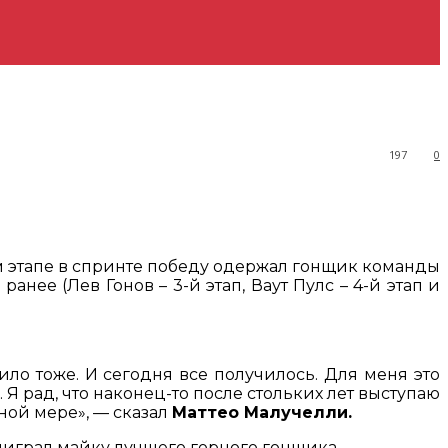
197
0
м этапе в спринте победу одержал гонщик команды
нее (Лев Гонов – 3-й этап, Ваут Пулс – 4-й этап и
ило тоже. И сегодня все получилось. Для меня это
. Я рад, что наконец-то после стольких лет выступаю
ной мере», — сказал
Маттео Малучелли.
ыиграл майку лучшего горного гонщика.