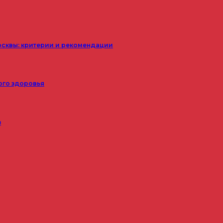
осквы: критерии и рекомендации
ого здоровья
з