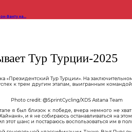
он-Ванту на…
ывает Тур Турции-2025
ка «Президентский Тур Турции». На заключительно
спех к трем другим этапам, выигранным командой ра
Photo credit: @SprintCycling/XDS Astana Team
тапе я был близок к победе, вчера немного не хват
Хайнаня», и я не собираюсь останавливаться на этом
ил этот шанс и постараюсь воспользоваться им в пол
ой генеральной классификации. Также, Ваут Пулс в