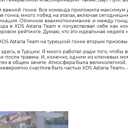
й важной гонке. Вся команда приложила максимум ус
ая гонка, много побед на этапах, включая сегодняш
фикация. Отличное взаимопонимание и между гонщ
хода в XDS Astana Team я почувствовал себя как ко
ировом рейтинге. Думаю, что это идеальная неделя 
S Astana Team на турецкой гонке вторым призовым
 здесь, в Турции. Я много работал ради того, чтоб
и после травмы. И, конечно, одним из ключевых мо
спех в общем зачете. Атмосфера была великолепной
Я невероятно счастлив быть частью XDS Astana Team»