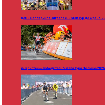
Деми Воллеринг выиграла 8-й этап Тур де Франс-2
Ян Кристен — победитель 5 этапа Тура Польши-2026