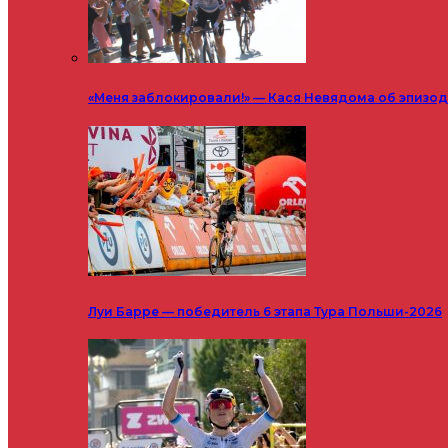
«Меня заблокировали!» — Кася Невядома об эпизод
Луи Барре — победитель 6 этапа Тура Польши-2026