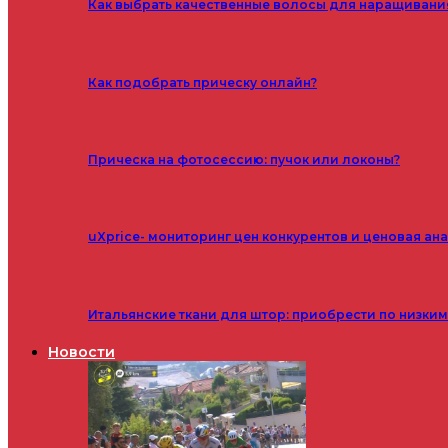
Как выбрать качественные волосы для наращивани
Как подобрать прическу онлайн?
Прическа на фотосессию: пучок или локоны?
uXprice- мониторинг цен конкурентов и ценовая ан
Итальянские ткани для штор: приобрести по низки
Новости