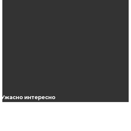
Как делается и выглядит мраморное
окрашивание волос?
Как заживает микроблейдинг бровей:
правила ухода
Как делать греческую причёску?
Ужасно интересно