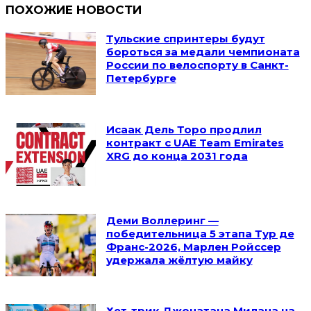
ПОХОЖИЕ НОВОСТИ
Тульские спринтеры будут
бороться за медали чемпионата
России по велоспорту в Санкт-
Петербурге
Исаак Дель Торо продлил
контракт с UAE Team Emirates
XRG до конца 2031 года
Деми Воллеринг —
победительница 5 этапа Тур де
Франс-2026, Марлен Ройссер
удержала жёлтую майку
Хет-трик Джонатана Милана на