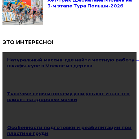
3-м этапе Тура Польши-2026
ЭТО ИНТЕРЕСНО!
Натуральный массив: где найти честную работу 
шкафы-купе в Москве из дерева
Тяжёлые серьги: почему уши устают и как это
влияет на здоровье мочки
Особенности подготовки и реабилитации при
пластике груди