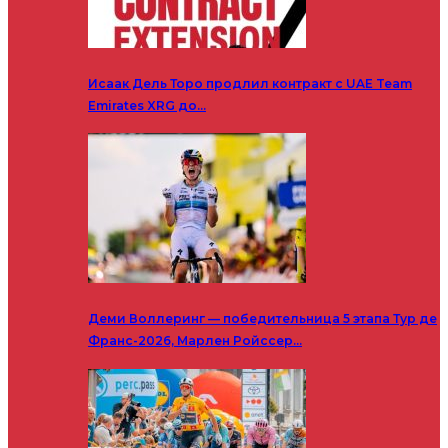
Исаак Дель Торо продлил контракт с UAE Team
Emirates XRG до…
Деми Воллеринг — победительница 5 этапа Тур де
Франс-2026, Марлен Ройссер…