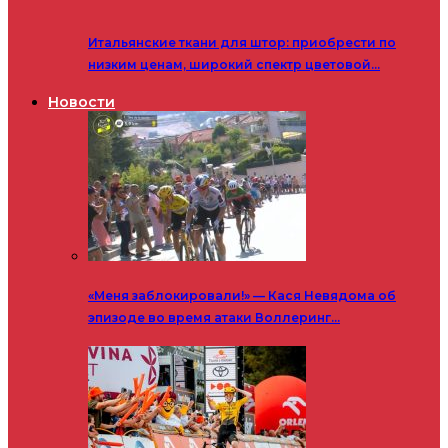
Итальянские ткани для штор: приобрести по
низким ценам, широкий спектр цветовой…
Новости
«Меня заблокировали!» — Кася Невядома об
эпизоде во время атаки Воллеринг…