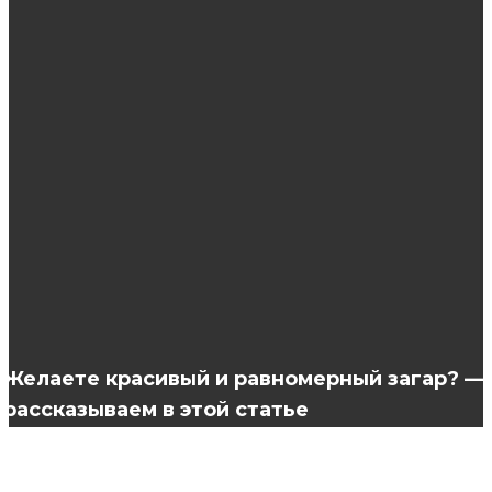
ЭТО ИНТЕРЕСНО
Преимущества центра пластической
хирургии и косметологии АРТ-Клиник
Как распознать заикание у ребенка?
Какой полигель лучше выбрать для
наращивания?
Желаете красивый и равномерный загар? —
рассказываем в этой статье