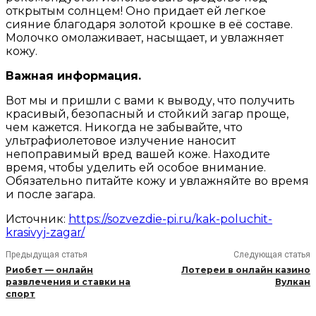
открытым солнцем! Оно придает ей легкое
сияние благодаря золотой крошке в её составе.
Молочко омолаживает, насыщает, и увлажняет
кожу.
Важная информация.
Вот мы и пришли с вами к выводу, что получить
красивый, безопасный и стойкий загар проще,
чем кажется. Никогда не забывайте, что
ультрафиолетовое излучение наносит
непоправимый вред вашей коже. Находите
время, чтобы уделить ей особое внимание.
Обязательно питайте кожу и увлажняйте во время
и после загара.
Источник:
https://sozvezdie-pi.ru/kak-poluchit-
krasivyj-zagar/
Предыдущая статья
Следующая статья
Риобет — онлайн
Лотереи в онлайн казино
развлечения и ставки на
Вулкан
спорт