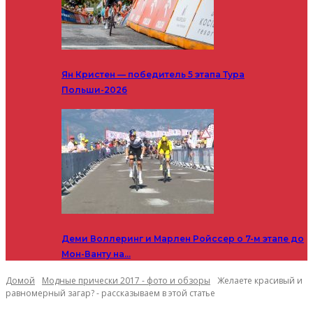
Ян Кристен — победитель 5 этапа Тура
Польши-2026
Деми Воллеринг и Марлен Ройссер о 7-м этапе до
Мон-Ванту на…
Домой
Модные прически 2017 - фото и обзоры
Желаете красивый и
равномерный загар? - рассказываем в этой статье