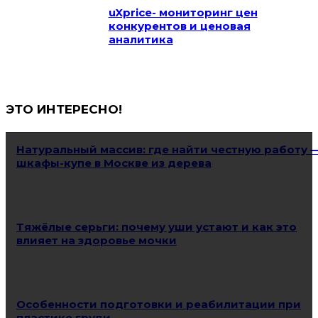
uXprice- мониторинг цен
конкурентов и ценовая
аналитика
ЭТО ИНТЕРЕСНО!
Натуральный массив: где найти честную работу 
шкафы-купе в Москве из дерева
Тяжёлые серьги: почему уши устают и как это
влияет на здоровье мочки
Особенности подготовки и реабилитации при
пластике груди