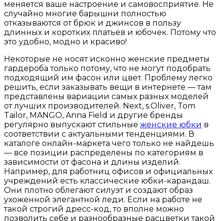
меняется ваше настроение и самовосприятие. Не
случайно многие барышни полностью
отказываются от брюк и джинсов в пользу
длинных и коротких платьев и юбочек. Потому что
это удобно, модно и красиво!
Некоторые не носят исконно женские предметы
гардероба только потому, что не могут подобрать
подходящий им фасон или цвет. Проблему легко
решить, если заказывать вещи в интернете — там
представлены вариации самых разных моделей
от лучших производителей. Next, s.Oliver, Tom
Tailor, MANGO, Anna Field и другие бренды
регулярно выпускают стильные
женские юбки
в
соответствии с актуальными тенденциями. В
каталоге онлайн-маркета чего только не найдешь
— все позиции распределены по категориям в
зависимости от фасона и длины изделий.
Например, для работниц офисов и официальных
учреждений есть классические юбки-карандаш.
Они плотно облегают силуэт и создают образ
ухоженной элегантной леди. Если на работе не
такой строгий дресс-код, то вполне можно
позволить себе и разнообразные расцветки такой