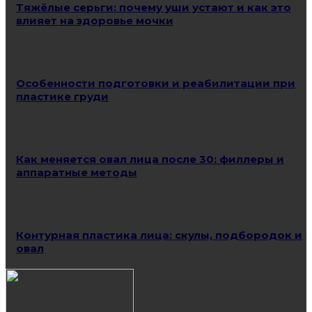
Тяжёлые серьги: почему уши устают и как это
влияет на здоровье мочки
Особенности подготовки и реабилитации при
пластике груди
Как меняется овал лица после 30: филлеры и
аппаратные методы
Контурная пластика лица: скулы, подбородок и
овал