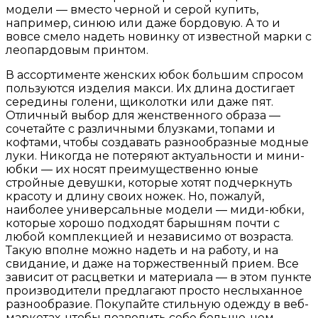
модели — вместо черной и серой купить,
например, синюю или даже бордовую. А то и
вовсе смело надеть новинку от известной марки с
леопардовым принтом.
В ассортименте женских юбок большим спросом
пользуются изделия макси. Их длина достигает
середины голени, щиколотки или даже пят.
Отличный выбор для женственного образа —
сочетайте с различными блузками, топами и
кофтами, чтобы создавать разнообразные модные
луки. Никогда не потеряют актуальности и мини-
юбки — их носят преимущественно юные
стройные девушки, которые хотят подчеркнуть
красоту и длину своих ножек. Но, пожалуй,
наиболее универсальные модели — миди-юбки,
которые хорошо подходят барышням почти с
любой комплекцией и независимо от возраста.
Такую вполне можно надеть и на работу, и на
свидание, и даже на торжественный прием. Все
зависит от расцветки и материала — в этом пункте
производители предлагают просто неслыханное
разнообразие. Покупайте стильную одежду в веб-
маркетах, чтобы позволить себе больше, чем