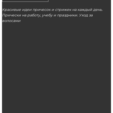
Красивые идеи причесок и стрижек на каждый день.
Прически на работу, учебу и праздники. Уход за
волосами
МОСКВА
ЭТО ПОПУЛЯРНО
Натуральный массив: где найти честную
работу — шкафы-купе в Москве из дерева
Эволюция средств для ухода за ногтями