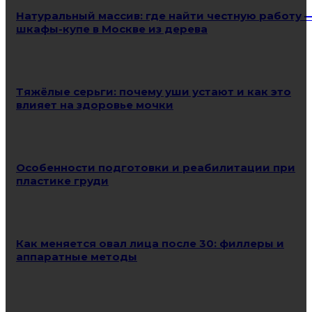
Натуральный массив: где найти честную работу 
шкафы-купе в Москве из дерева
Тяжёлые серьги: почему уши устают и как это
влияет на здоровье мочки
Особенности подготовки и реабилитации при
пластике груди
Как меняется овал лица после 30: филлеры и
аппаратные методы