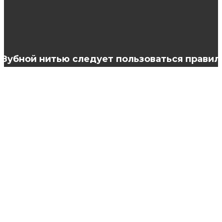
Зимние женские ботинки: критерии выбора
Зубной нитью следует пользоваться правил