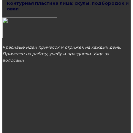
Контурная пластика лица: скулы, подбородок и
овал
Красивые идеи причесок и стрижек на каждый день.
Прически на работу, учебу и праздники. Уход за
волосами
МОСКВА
ЭТО ПОПУЛЯРНО
Платья: женственная и привлекательная
одежда