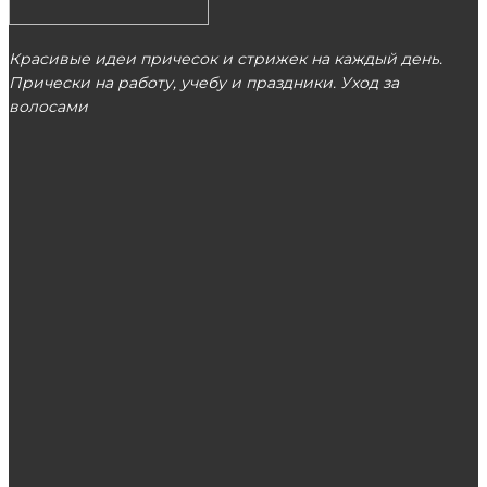
Красивые идеи причесок и стрижек на каждый день.
Прически на работу, учебу и праздники. Уход за
волосами
МОСКВА
ЭТО ПОПУЛЯРНО
Из каких материалов изготовлены
контрольные браслеты?
Показания к проведению лазерной эпиляции
рук