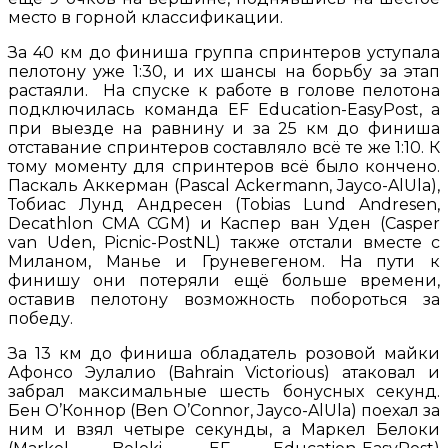
место в горной классификации.
За 40 км до финиша группа спринтеров уступала
пелотону уже 1:30, и их шансы на борьбу за этап
растаяли. На спуске к работе в голове пелотона
подключилась команда EF Education-EasyPost, а
при выезде на равнину и за 25 км до финиша
отставание спринтеров составляло всё те же 1:10. К
тому моменту для спринтеров всё было кончено.
Паскаль Аккерман (Pascal Ackermann, Jayco-AlUla),
Тобиас Лунд Андресен (Tobias Lund Andresen,
Decathlon CMA CGM) и Каспер ван Уден (Casper
van Uden, Picnic-PostNL) также отстали вместе с
Миланом, Манье и Груневегеном. На пути к
финишу они потеряли ещё больше времени,
оставив пелотону возможность побороться за
победу.
За 13 км до финиша обладатель розовой майки
Афонсо Эулалио (Bahrain Victorious) атаковал и
забрал максимальные шесть бонусных секунд.
Бен О’Коннор (Ben O’Connor, Jayco-AlUla) поехал за
ним и взял четыре секунды, а Маркел Белоки