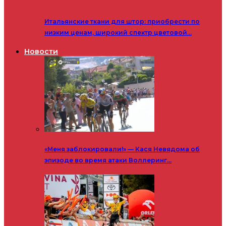
Итальянские ткани для штор: приобрести по
низким ценам, широкий спектр цветовой…
Новости
«Меня заблокировали!» — Кася Невядома об
эпизоде во время атаки Воллеринг…