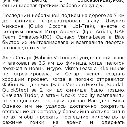
(Markel Beloki, EF Education-EasyPost)
финишировал третьим, забрав 2 секунды.
Последний небольшой подъём на дороге за 7 км
до финиша спровоцировал атаку Джулио
Чикконе (Giulio Ciccone, Lidl-Trek), вместе с
которым поехал Игор Аррьета (Igor Arrieta, UAE
Team Emirates-XRG). Однако Visma-Lease a Bike
быстро их нейтрализовала и возглавила пелотон
на последних 5 км.
Алек Сегарт (Bahrain Victorious) увидел свой шанс
и атаковал за 3,5 км до финиша, когда пелотон
въезжал в Нови-Лигуре. Visma-Lease a Bike никак
не отреагировала, и Сегарт успел создать
хороший просвет. Когда в погоню отправился
Фабио Ван ден Бос (Fabio Van den Bossche, Soudal-
QuickStep) за 2 км до финиша, было поздно.
Сначала Tudor, а затем Uno-X Mobility возглавили
преследование, по пути догнав Ван ден Боса.
Однако им не удалось достаточно сократить
отставание от Сегарта, у бельгийца хватило сил в
ногах, чтобы проехать последние километры в
режиме гонки на время и одержать