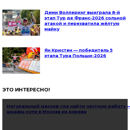
Деми Воллеринг выиграла 8-й
этап Тур де Франс-2026 сольной
атакой и перехватила жёлтую
майку
Ян Кристен — победитель 5
этапа Тура Польши-2026
ЭТО ИНТЕРЕСНО!
Натуральный массив: где найти честную работу 
шкафы-купе в Москве из дерева