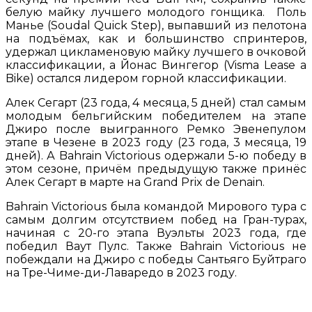
белую майку лучшего молодого гонщика. Поль
Манье (Soudal Quick Step), выпавший из пелотона
на подъёмах, как и большинство спринтеров,
удержал цикламеновую майку лучшего в очковой
классификации, а Йонас Вингегор (Visma Lease a
Bike) остался лидером горной классификации.
Алек Сегарт (23 года, 4 месяца, 5 дней) стал самым
молодым бельгийским победителем на этапе
Джиро после выигранного Ремко Эвенепулом
этапе в Чезене в 2023 году (23 года, 3 месяца, 19
дней). А Bahrain Victorious одержали 5-ю победу в
этом сезоне, причём предыдущую также принёс
Алек Сегарт в марте на Grand Prix de Denain.
Bahrain Victorious была командой Мирового тура с
самым долгим отсутствием побед на Гран-турах,
начиная с 20-го этапа Вуэльты 2023 года, где
победил Ваут Пулс. Также Bahrain Victorious не
побеждали на Джиро с победы Сантьяго Буйтраго
на Тре-Чиме-ди-Лаваредо в 2023 году.