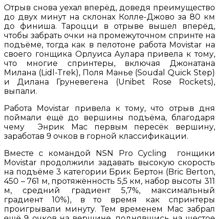
Отрыв снова уехал вперёд, доведя преимущество
до двух минут на склонах Колле-Джово за 80 км
до финиша. Тароцци в отрыве вышел вперёд,
чтобы забрать очки на промежуточном спринте на
подъёме, тогда как в пелотоне работа Movistar на
своего гонщика Орлуиса Аулара привела к тому,
что многие спринтеры, включая Джонатана
Милана (Lidl-Trek), Поля Манье (Soudal Quick Step)
и Дилана Груневегена (Unibet Rose Rockets),
выпали.
Работа Movistar привела к тому, что отрыв дня
поймали ещё до вершины подъёма, благодаря
чему Энрик Мас первым пересёк вершину,
заработав 9 очков в горной классификации.
Вместе с командой NSN Pro Cycling гонщики
Movistar продолжили задавать высокую скорость
на подъёме 3 категории Брик Бертон (Bric Berton,
450 – 761 м, протяжённость 5,5 км, набор высоты 311
м, средний градиент 5,7%, максимальный
градиент 10%), в то время как спринтеры
проигрывали минуту. Тем временем Мас забрал
ещё 9 очков на вершине, поднявшись на шестое