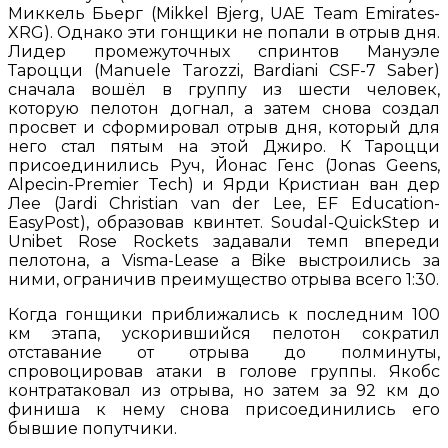
Миккель Бьерг (Mikkel Bjerg, UAE Team Emirates-
XRG). Однако эти гонщики не попали в отрыв дня.
Лидер промежуточных спринтов Мануэле
Тароцци (Manuele Tarozzi, Bardiani CSF-7 Saber)
сначала вошёл в группу из шести человек,
которую пелотон догнал, а затем снова создал
просвет и сформировал отрыв дня, который для
него стал пятым на этой Джиро. К Тароцци
присоединились Руч, Йонас Генс (Jonas Geens,
Alpecin-Premier Tech) и Ярди Кристиан ван дер
Лее (Jardi Christian van der Lee, EF Education-
EasyPost), образовав квинтет. Soudal-QuickStep и
Unibet Rose Rockets задавали темп впереди
пелотона, а Visma-Lease a Bike выстроились за
ними, ограничив преимущество отрыва всего 1:30.
Когда гонщики приближались к последним 100
км этапа, ускорившийся пелотон сократил
отставание от отрыва до полминуты,
спровоцировав атаки в голове группы. Якобс
контратаковал из отрыва, но затем за 92 км до
финиша к нему снова присоединились его
бывшие попутчики.