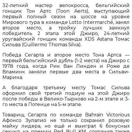
32-летний мастер велокросса, бельгийский
гонщик Тон Артс (Toon Aerts), выступающий
первый полный сезон на шоссе на уровне
Мирового тура в команде Lotto Intermarché, занял
второе место, а тройку лучших замкнул
победитель 2 этапа этой Джиро, 24-летний
уругвайский гонщик команды XDS Astana Томас
Сильва (Guillermo Thomas Silva).
Победа Сегарта и второе место Тона Артса —
первый бельгийский дубль (1-2 места) на Джиро с
1978 года, когда Рик Ван Линден и Роже де
Вламинк заняли первые два места в Сильви-
Марина.
А благодаря третьему месту Томас Сильва
оформил свой третий подиум на этой Джиро
после победы в Велико-Тырново на 2-м этапе и 3-
го места в Потенце на 5-м этапе.
Товарищ Сегарта по команде Bahrain Victorious
Афонсо Эулалио не только сохранил розовую
майку лидера, но ещё и выиграл 6 бонусных
секунд на премии Red Bull KM, сохранив также