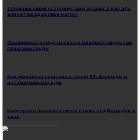
Тяжёлые серьги: почему уши устают и как это
влияет на здоровье мочки
Особенности подготовки и реабилитации при
пластике груди
Как меняется овал лица после 30: филлеры и
аппаратные методы
Контурная пластика лица: скулы, подбородок и
овал