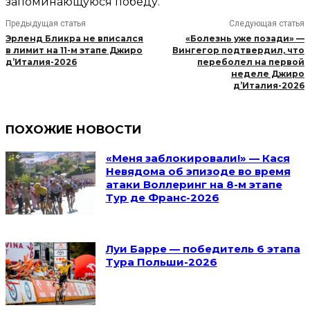
запоминающуюся победу.
Предыдущая статья
Следующая статья
Эрленд Бликра не вписался
«Болезнь уже позади» —
в лимит на 11-м этапе Джиро
Вингегор подтвердил, что
д’Италия-2026
переболел на первой
неделе Джиро
д’Италия-2026
ПОХОЖИЕ НОВОСТИ
«Меня заблокировали!» — Кася
Невядома об эпизоде во время
атаки Воллеринг на 8-м этапе
Тур де Франс-2026
Луи Барре — победитель 6 этапа
Тура Польши-2026