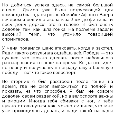
Но добиться успеха здесь, на самой большой
сцене… Джиро уже была потрясающей для
команды благодаря розовой майке Афонсо. Вчера
вечером я решил атаковать за 3 км до финиша, и
весь день держал это в голове. Я был очень
доволен тем, как шла гонка. На подъёме задали
высокий темп, что утомило товарищей
спринтеров.
У меня появился шанс атаковать, когда я захотел.
Ради такого результата отдаёшь всё. Победа — это
лучшее, что можно сделать после небольшого
разочарования в гонке на время. Когда всё идёт
по плану и получаешь в награду такую большую
победу — вот что такое велоспорт.
Во вторник я был расстроен после гонки на
время, где не смог выложиться по полной и
показать, на что способен. Я был не совсем
доволен своей разделкой, но в велоспорте важны
и эмоции. Иногда тебя сбивают с ног, и тебе
нужно оттолкнуться как можно сильнее, что мне
уже приходилось делать, и ради такой награды