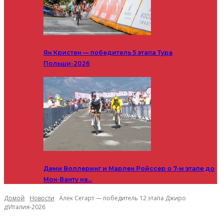
Ян Кристен — победитель 5 этапа Тура
Польши-2026
Деми Воллеринг и Марлен Ройссер о 7-м этапе до
Мон-Ванту на…
Домой
Новости
Алек Сегарт — победитель 12 этапа Джиро
д’Италия-2026