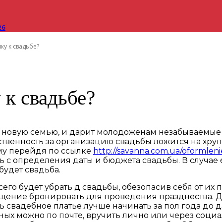
26
ку к свадьбе?
 к свадьбе?
т новую семью, и дарит молодоженам незабываемые 
тственность за организацию свадьбы ложится на хру
ому перейдя по ссылке
http://savanna.com.ua/oformleni
с определения даты и бюджета свадьбы. В случае ес
будет свадьба.
о будет убрать д свадьбы, обезопасив себя от их по
щение бронировать для проведения празднества. Д
ть свадебное платье лучше начинать за пол года до
ых можно по почте, вручить лично или через социал