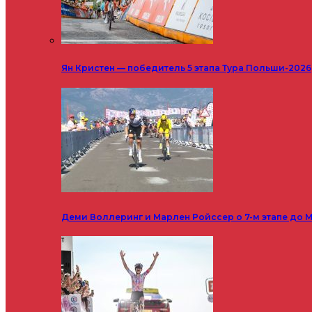
Ян Кристен — победитель 5 этапа Тура Польши-2026
Деми Воллеринг и Марлен Ройссер о 7-м этапе до М