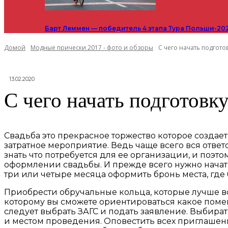
Барт Леммен — победитель 4 этапа Тура Польши-20
Домой
Модные прически 2017 - фото и обзоры
С чего начать подготов
13.02.2020
С чего начать подготовку
Свадьба это прекрасное торжество которое создае
затратное мероприятие. Ведь чаще всего вся отве
знать что потребуется для ее организации, и поэт
оформлении свадьбы. И прежде всего нужно начать 
три или четыре месяца оформить бронь места, где 
Приобрести обручальные кольца, которые лучше всег
которому вы сможете ориентироваться какое поме
следует выбрать ЗАГС и подать заявление. Выбира
и местом проведения. Оповестить всех приглашенн