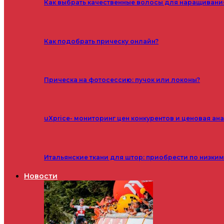
Как выбрать качественные волосы для наращивани
Как подобрать прическу онлайн?
Прическа на фотосессию: пучок или локоны?
uXprice- мониторинг цен конкурентов и ценовая ан
Итальянские ткани для штор: приобрести по низки
Новости