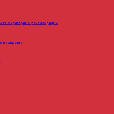
осквы: критерии и рекомендации
ого здоровья
з