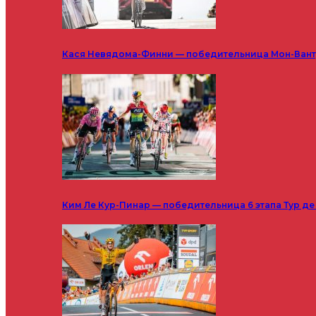
Кася Невядома-Финни — победительница Мон-Ванту
Ким Ле Кур-Пинар — победительница 6 этапа Тур д