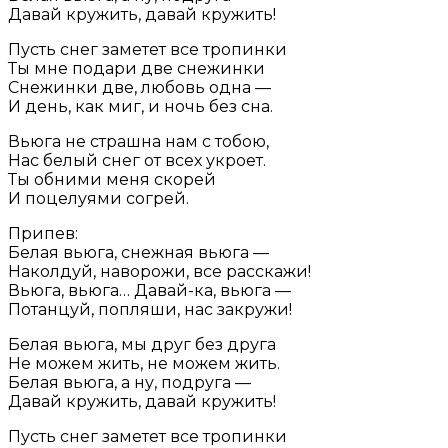
Давай кружить, давай кружить!
Пусть снег заметет все тропинки
Ты мне подари две снежинки
Снежинки две, любовь одна —
И день, как миг, и ночь без сна.
Вьюга не страшна нам с тобою,
Нас белый снег от всех укроет.
Ты обними меня скорей
И поцелуями согрей.
Припев:
Белая вьюга, снежная вьюга —
Наколдуй, наворожи, все расскажи!
Вьюга, вьюга… Давай-ка, вьюга —
Потанцуй, попляши, нас закружи!
Белая вьюга, мы друг без друга
Не можем жить, не можем жить.
Белая вьюга, а ну, подруга —
Давай кружить, давай кружить!
Пусть снег заметет все тропинки