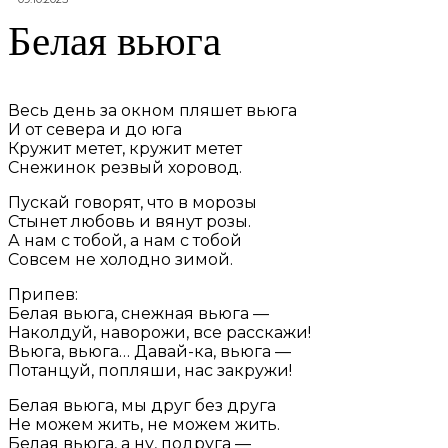
Белая вьюга
Весь день за окном пляшет вьюга
И от севера и до юга
Кружит метет, кружит метет
Снежинок резвый хоровод.
Пускай говорят, что в морозы
Стынет любовь и вянут розы.
А нам с тобой, а нам с тобой
Совсем не холодно зимой.
Припев:
Белая вьюга, снежная вьюга —
Наколдуй, наворожи, все расскажи!
Вьюга, вьюга… Давай-ка, вьюга —
Потанцуй, попляши, нас закружи!
Белая вьюга, мы друг без друга
Не можем жить, не можем жить.
Белая вьюга, а ну, подруга —