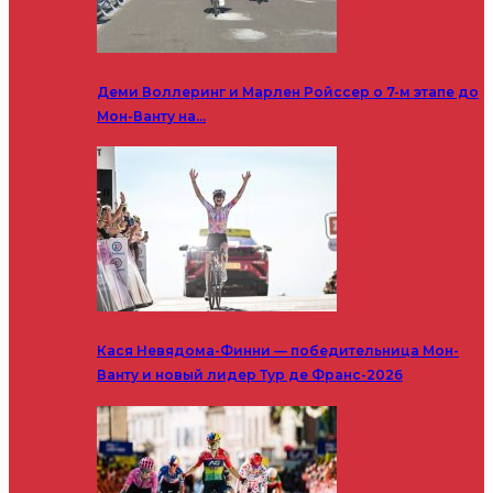
Деми Воллеринг и Марлен Ройссер о 7-м этапе до
Мон-Ванту на…
Кася Невядома-Финни — победительница Мон-
Ванту и новый лидер Тур де Франс-2026