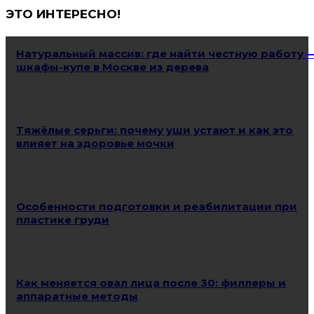
ЭТО ИНТЕРЕСНО!
Натуральный массив: где найти честную работу 
шкафы-купе в Москве из дерева
Тяжёлые серьги: почему уши устают и как это
влияет на здоровье мочки
Особенности подготовки и реабилитации при
пластике груди
Как меняется овал лица после 30: филлеры и
аппаратные методы