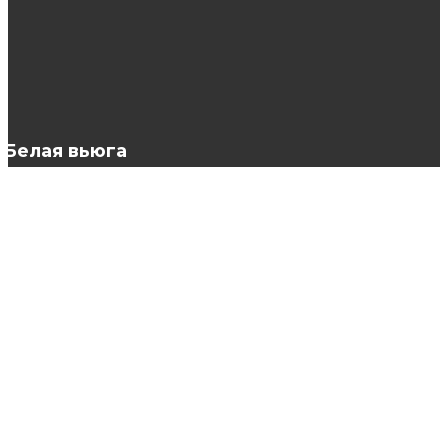
Косметология против родинок и тату
Белая вьюга