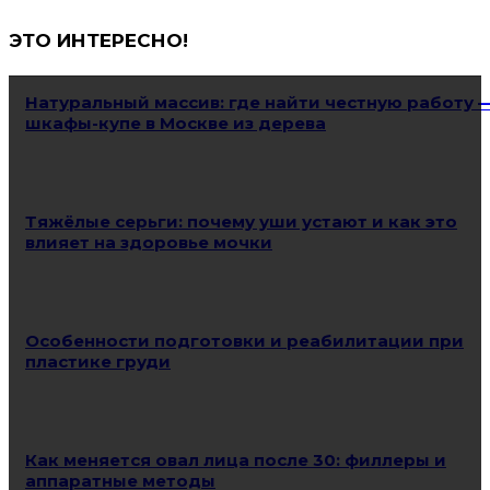
ЭТО ИНТЕРЕСНО!
Натуральный массив: где найти честную работу 
шкафы-купе в Москве из дерева
Тяжёлые серьги: почему уши устают и как это
влияет на здоровье мочки
Особенности подготовки и реабилитации при
пластике груди
Как меняется овал лица после 30: филлеры и
аппаратные методы