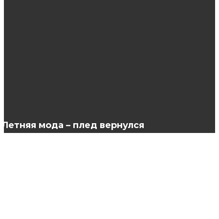
Клуб Вулкан: отличная подборка онлайн
развлечений
Преимущества центра косметологии
Вирсавия
Летняя мода – плед вернулся