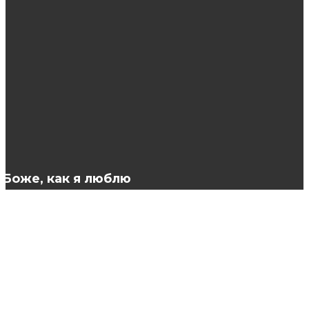
Женские юбки — крутые новинки с
доставкой по России
Казино Джой: виртуальные развлечения на
любой вкус
Боже, как я люблю