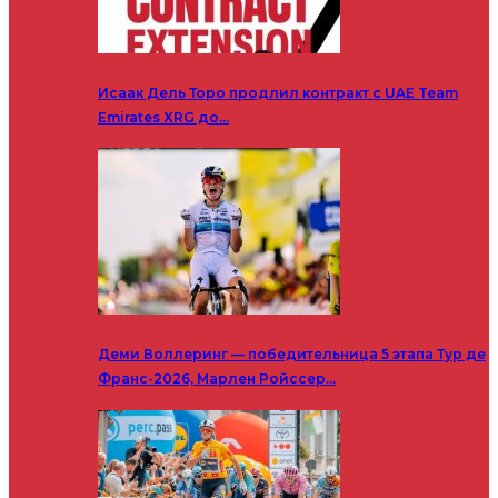
Исаак Дель Торо продлил контракт с UAE Team
Emirates XRG до…
Деми Воллеринг — победительница 5 этапа Тур де
Франс-2026, Марлен Ройссер…