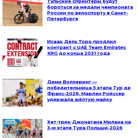
Тульские спринтеры будут
бороться за медали чемпионата
России по велоспорту в Санкт-
Петербурге
Исаак Дель Торо продлил
контракт с UAE Team Emirates
XRG до конца 2031 года
Деми Воллеринг —
победительница 5 этапа Тур де
Франс-2026, Марлен Ройссер
удержала жёлтую майку
Хет-трик Джонатана Милана на
3-м этапе Тура Польши-2026