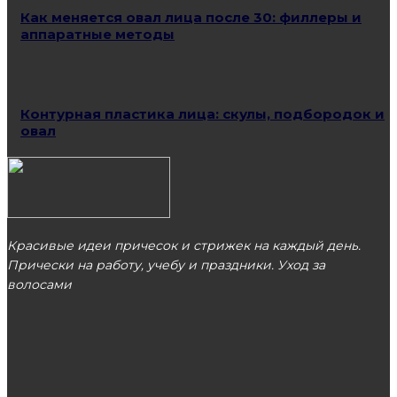
Как меняется овал лица после 30: филлеры и
аппаратные методы
Контурная пластика лица: скулы, подбородок и
овал
Красивые идеи причесок и стрижек на каждый день.
Прически на работу, учебу и праздники. Уход за
волосами
МОСКВА