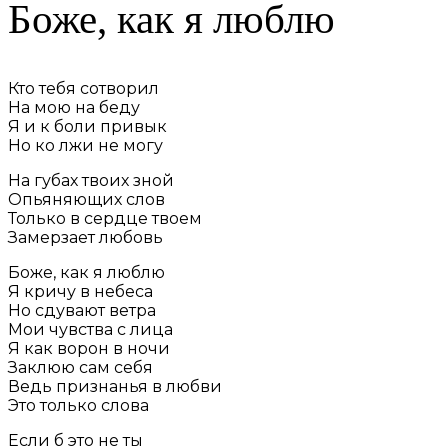
Боже, как я люблю
Кто тебя сотворил
На мою на беду
Я и к боли привык
Но ко лжи не могу
На губах твоих зной
Опьяняющих слов
Только в сердце твоем
Замерзает любовь
Боже, как я люблю
Я кричу в небеса
Но сдувают ветра
Мои чувства с лица
Я как ворон в ночи
Заклюю сам себя
Ведь признанья в любви
Это только слова
Если б это не ты