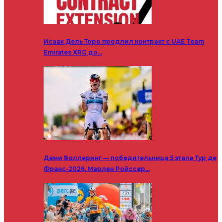
Исаак Дель Торо продлил контракт с UAE Team
Emirates XRG до…
Деми Воллеринг — победительница 5 этапа Тур де
Франс-2026, Марлен Ройссер…