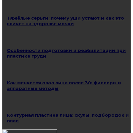
Тяжёлые серьги: почему уши устают и как это
влияет на здоровье мочки
Особенности подготовки и реабилитации при
пластике груди
Как меняется овал лица после 30: филлеры и
аппаратные методы
Контурная пластика лица: скулы, подбородок и
овал