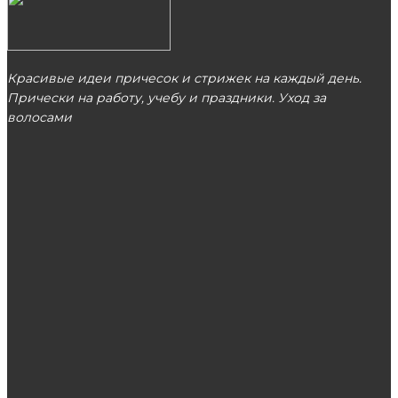
Красивые идеи причесок и стрижек на каждый день.
Прически на работу, учебу и праздники. Уход за
волосами
МОСКВА
ЭТО ПОПУЛЯРНО
Инструкция по применению Миноксидила
Нитевой лифтинг: как проходит процедура?