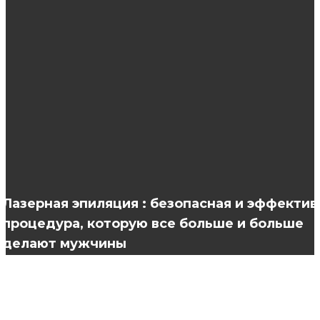
Итальянская косметика для волос: идеально
подходит для всех возрастов
Кольца на заказ-стань обладательницей
настоящего произведения искусства
Ролеты блэкаут и их применение
Лазерная эпиляция : безопасная и эффектив
процедура, которую все больше и больше
делают мужчины