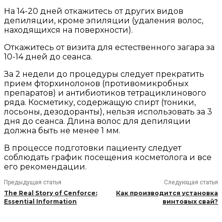
На 14-20 дней откажитесь от других видов
депиляции, кроме эпиляции (удаления волос,
находящихся на поверхности).
Откажитесь от визита для естественного загара за
10-14 дней до сеанса.
За 2 недели до процедуры следует прекратить
прием фторхинолонов (противомикробных
препаратов) и антибиотиков тетрациклинового
ряда. Косметику, содержащую спирт (тоники,
лосьоны, дезодоранты), нельзя использовать за 3
дня до сеанса. Длина волос для депиляции
должна быть не менее 1 мм.
В процессе подготовки пациенту следует
соблюдать график посещения косметолога и все
его рекомендации.
Предыдущая статья
Следующая статья
The Real Story of Cenforce:
Как производится установка
Essential Information
винтовых свай?