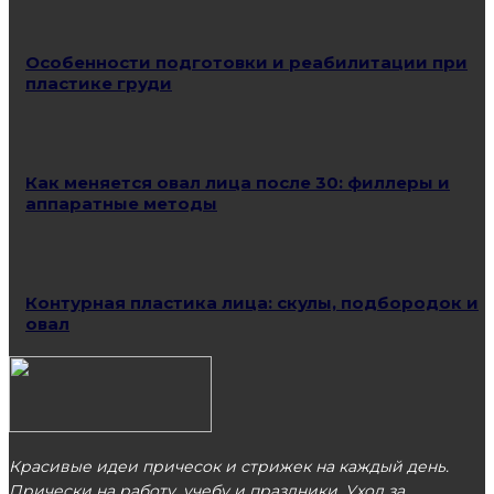
Особенности подготовки и реабилитации при
пластике груди
Как меняется овал лица после 30: филлеры и
аппаратные методы
Контурная пластика лица: скулы, подбородок и
овал
Красивые идеи причесок и стрижек на каждый день.
Прически на работу, учебу и праздники. Уход за