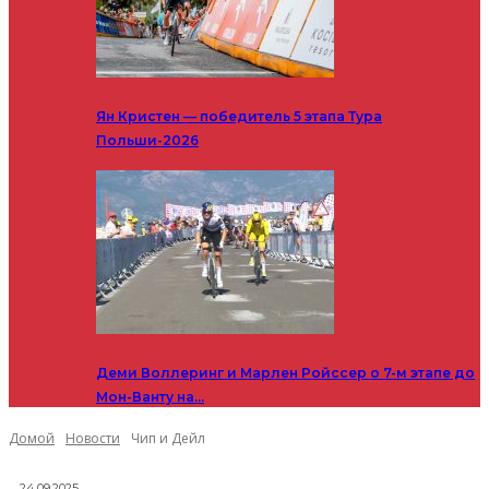
Ян Кристен — победитель 5 этапа Тура
Польши-2026
Деми Воллеринг и Марлен Ройссер о 7-м этапе до
Мон-Ванту на…
Домой
Новости
Чип и Дейл
24.09.2025