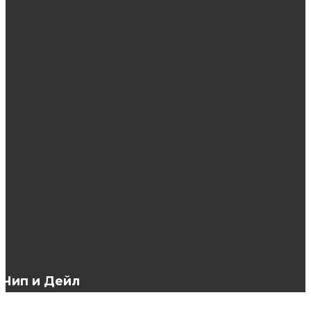
ЭТО ИНТЕРЕСНО
Лучшие подарочные карты для развлечений
Наращивание ресниц: плюсы и минусы
Как сделать легкие волны на средние
волосы
Чип и Дейл