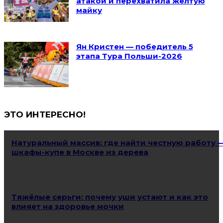
атакой и перехватила жёлтую
майку
Ян Кристен — победитель 5
этапа Тура Польши-2026
ЭТО ИНТЕРЕСНО!
Натуральный массив: где найти честную работу 
шкафы-купе в Москве из дерева
Тяжёлые серьги: почему уши устают и как это
влияет на здоровье мочки