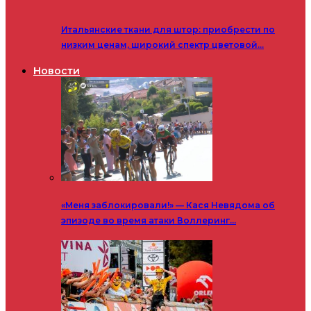
Итальянские ткани для штор: приобрести по
низким ценам, широкий спектр цветовой…
Новости
«Меня заблокировали!» — Кася Невядома об
эпизоде во время атаки Воллеринг…