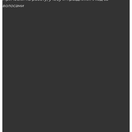
волосами
МОСКВА
ЭТО ПОПУЛЯРНО
Как делают капсульное наращивание волос?
Особенности уходовой косметики: секреты
здоровой и красивой кожи
Какие женские футболки будут в моде в 2019
году?