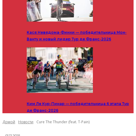
Кася Невядома-Финни — победительница Мон-
Ванту и новый лидер Тур де Франс-2026
Ким Ле Кур-Пинар — победительница 6 этапа Тур
де Франс-2026
Домой
Новости
Cure The Thunder (feat. T-Pain)
01.12.2025