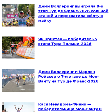
Деми Воллеринг выиграла 8-й
этап Тур де Франс-2026 сольной
атакой и перехватила жёлтую
майку
Ян Кристен — победитель 5
этапа Тура Польши-2026
Деми Воллеринг и Марлен
Ройссер о 7-м этапе до Мон-
Ванту на Тур де Франс-2026
Кася Невядома-Финни —
победительница Мон-Ванту и