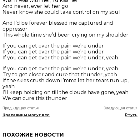
Wish I was with her, I’d kiss her
And never, ever let her go
Never know she could take control on my soul
And I’d be forever blessed me captured and
oppressor
This whole time she’d been crying on my shoulder
If you can get over the pain we’re under
If you can get over the pain we’re under
If you can get over the pain we’re under, yeah
If you can get over the pain we’re under, yeah
Try to get closer and cure that thunder, yeah
If the skies crush down I’mma let her tears run up,
yeah
I’ll keep holding on till the clouds have gone, yeah
We can cure this thunder
Предыдущая статья
Следующая статья
Красавицы могут все
Ртуть
ПОХОЖИЕ НОВОСТИ