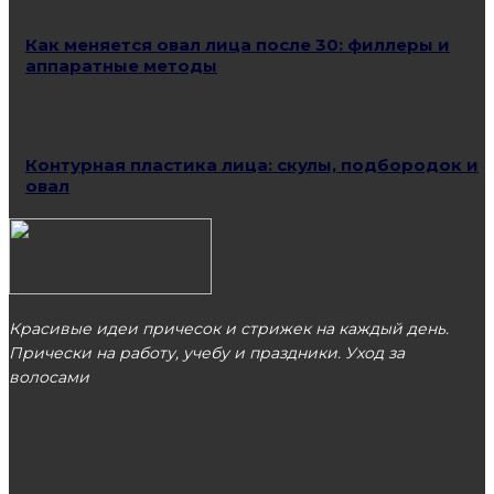
Как меняется овал лица после 30: филлеры и
аппаратные методы
Контурная пластика лица: скулы, подбородок и
овал
Красивые идеи причесок и стрижек на каждый день.
Прически на работу, учебу и праздники. Уход за
волосами
МОСКВА