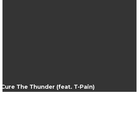
Способы применения масла амлы для волос
Для чего нужна доставка цветов?
Как остановить выпадение волос? Причины и
уход
Cure The Thunder (feat. T-Pain)