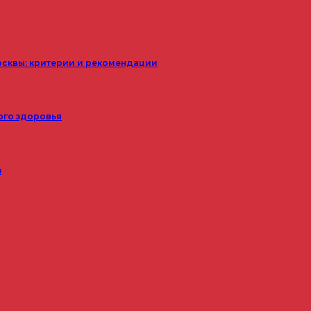
осквы: критерии и рекомендации
ого здоровья
з