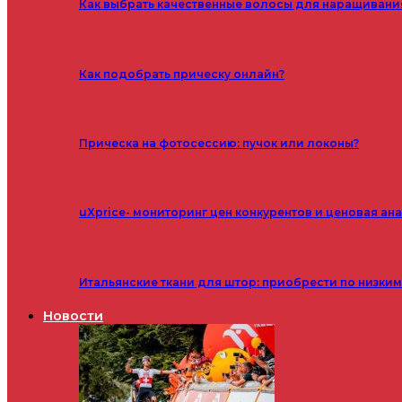
Как выбрать качественные волосы для наращивани
Как подобрать прическу онлайн?
Прическа на фотосессию: пучок или локоны?
uXprice- мониторинг цен конкурентов и ценовая ан
Итальянские ткани для штор: приобрести по низки
Новости