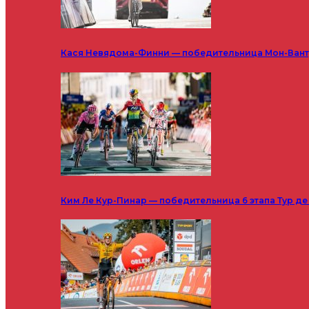
Кася Невядома-Финни — победительница Мон-Ванту
Ким Ле Кур-Пинар — победительница 6 этапа Тур д