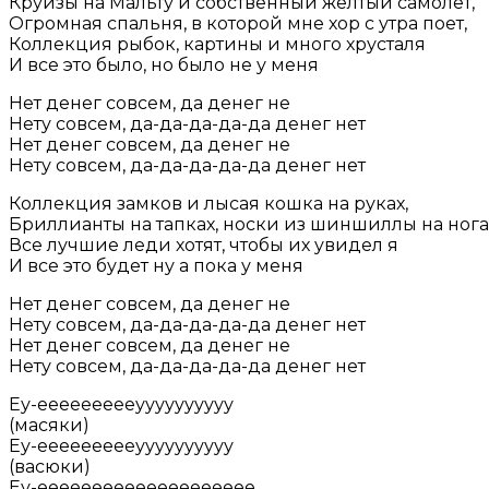
Круизы на Мальту и собственный желтый самолет,
Огромная спальня, в которой мне хор с утра поет,
Коллекция рыбок, картины и много хрусталя
И все это было, но было не у меня
Нет денег совсем, да денег не
Нету совсем, да-да-да-да-да денег нет
Нет денег совсем, да денег не
Нету совсем, да-да-да-да-да денег нет
Коллекция замков и лысая кошка на руках,
Бриллианты на тапках, носки из шиншиллы на нога
Все лучшие леди хотят, чтобы их увидел я
И все это будет ну а пока у меня
Нет денег совсем, да денег не
Нету совсем, да-да-да-да-да денег нет
Нет денег совсем, да денег не
Нету совсем, да-да-да-да-да денег нет
Еу-еееееееееуууууууууу
(масяки)
Еу-еееееееееуууууууууу
(васюки)
Еу-ееееееееееееееееееее…