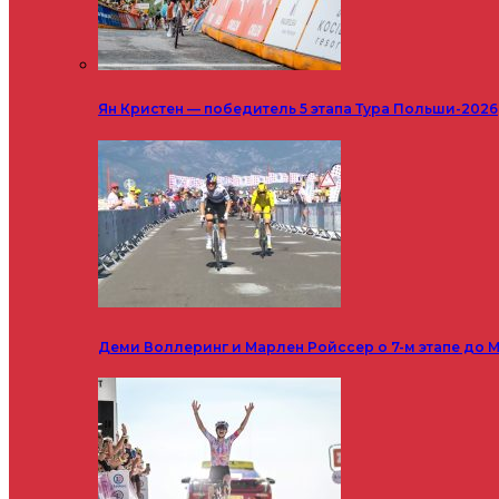
Ян Кристен — победитель 5 этапа Тура Польши-2026
Деми Воллеринг и Марлен Ройссер о 7-м этапе до М