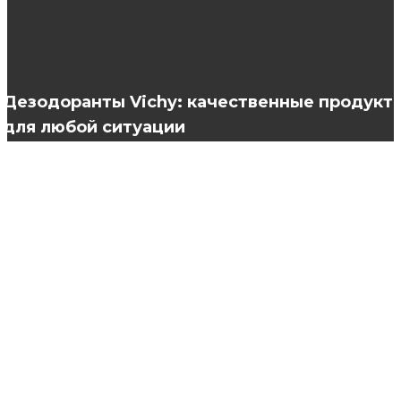
Вечные ценности: какие ювелирные изделия
становятся настоящими фамильными
драгоценностями
Дезодоранты Vichy: качественные продукт
для любой ситуации