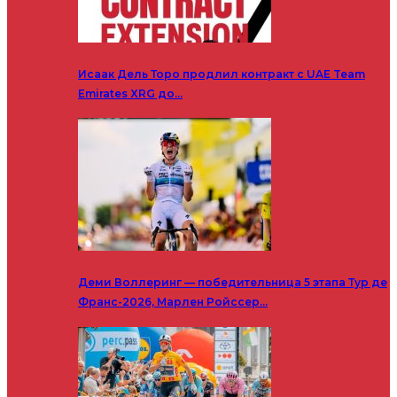
Исаак Дель Торо продлил контракт с UAE Team
Emirates XRG до…
Деми Воллеринг — победительница 5 этапа Тур де
Франс-2026, Марлен Ройссер…