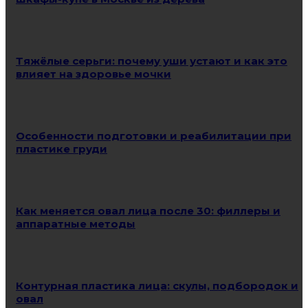
Тяжёлые серьги: почему уши устают и как это
влияет на здоровье мочки
Особенности подготовки и реабилитации при
пластике груди
Как меняется овал лица после 30: филлеры и
аппаратные методы
Контурная пластика лица: скулы, подбородок и
овал